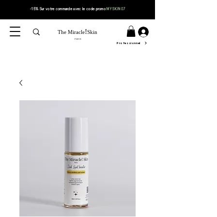
-15% Sur votre
commande
avec le code
promo
MYSKIN07
!
The Miracle
Skin
PARIS
Professionnel