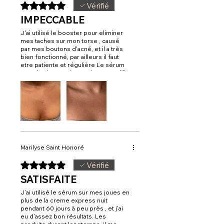
Noté 5 sur 5.
Vérifié
IMPECCABLE
J'ai utilisé le booster pour eliminer
mes taches sur mon torse , causé
par mes boutons d'acné, et il a très
bien fonctionné, par ailleurs il faut
etre patiente et régulière Le sérum
est très économique, très peu suffit
même après 2 mois il me reste le
tiers de la bouteille
Marilyse Saint Honoré
Noté 5 sur 5.
Vérifié
SATISFAITE
J’ai utilisé le sérum sur mes joues en
plus de la creme express nuit
pendant 60 jours à peu près , et j’ai
eu d’assez bon résultats. Les