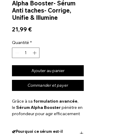
Alpha Booster- Sérum
Anti taches- Corrige,
Unifie & Illumine
Prix
21,99 €
Quantité
*
Ajouter au panier
Commander et payer
Grâce à sa
formulation avancée
,
le
Sérum Alpha Booster
pénètre en
profondeur pour agir efficacement
sur les taches pigmentaires et
illuminer le teint.
🌿Pourquoi ce sérum est-il
Ce sérum anti taches est idéal pour :