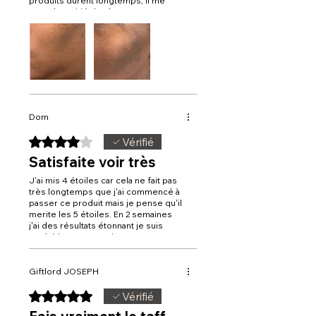
produits durent longtemps, il me
reste la moitié de chaque .Je
recommande
Dom
Noté 4 sur 5.
Vérifié
Satisfaite voir très
J'ai mis 4 étoiles car cela ne fait pas
très longtemps que j'ai commencé à
passer ce produit mais je pense qu'il
merite les 5 étoiles. En 2 semaines
j'ai des résultats étonnant je suis
agréablement surprise !
Permis tous les produits déjà testés
celui-ci est incroyable résultat visible
assez rapidement je suis à 2
Giftlord JOSEPH
semaines environ d'utilisation et je
suis très satisfaite.
Noté 5 sur 5.
Vérifié
Merci