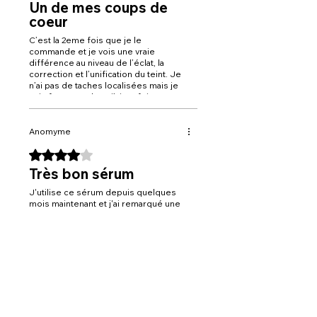
Un de mes coups de
coeur
C’est la 2eme fois que je le
commande et je vois une vraie
différence au niveau de l’éclat, la
correction et l’unification du teint. Je
n’ai pas de taches localisées mais je
suis fumeuse donc j’ai parfois
tendance a avoir un teint terne.
Anomyme
Noté 4 sur 5.
Très bon sérum
J'utilise ce sérum depuis quelques
mois maintenant et j'ai remarqué une
nette différence dans l'aspect de
mes taches Elles sont beaucoup
moins visibles et ma peau est plus
lumineuse et uniforme.
Sandra Jules
Noté 5 sur 5.