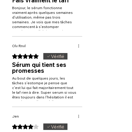
Fais vraiment le taff
Bonjour, le sérum fonctionne
vraiment après quelques semaines
d’utilisation, même pas trois
semaines. Je vois que mes tâches
commencent à s’estomper
Franchement, n’hésitez pas si vous
cherchez un sérum anti taches c’est
celui-ci qu’il vous faut
Olv Rnvl
Noté 5 sur 5.
Vérifié
Sérum qui tient ses
promesses
Au bout de quelques jours, les
tâches s'estompe je pense que
c'est lui qui fait majoritairement tout
le taf rien à dire. Super serum si vous
êtes toujours dans l'hésitation il est
grand temps d'y remédier ça sera
votre chouchou contre les tâches
Jen
Noté 4 sur 5.
Vérifié