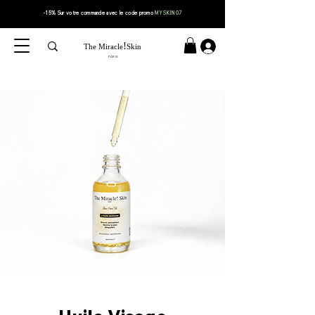
-15% Sur votre
commande
avec le code
promo
MYSKIN07
!
The Miracle
Skin
PARIS