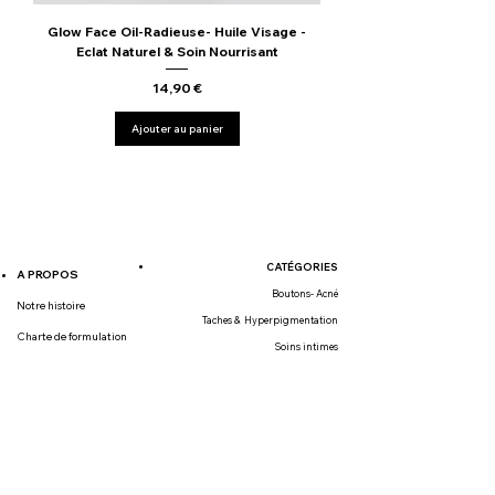
Glow Face Oil-Radieuse- Huile Visage -
Eclat Naturel & Soin Nourrisant
Prix
14,90 €
Ajouter au panier
CATÉGORIES
A PROPOS
Boutons- Acné
Notre histoire
Taches & Hyperpigmentation
Charte de formulation
Soins intimes
Blog : Nos articles
Sérums
Nos meilleurs ventes
NOS SERVICES
NOS MENTIONS