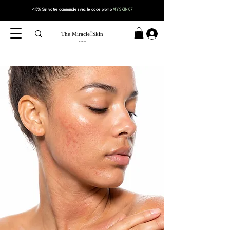
-15% Sur votre
commande
avec le code
promo
MYSKIN07
!
The Miracle
Skin
PARIS