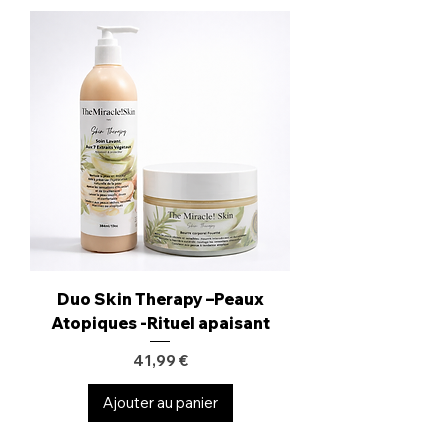
Duo Skin Therapy –Peaux
Atopiques -Rituel apaisant
Prix
41,99 €
Ajouter au panier