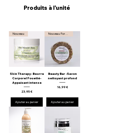
Produits à l'unité
Nouveau
Nouveau Format
Skin Therapy- Beurre
Beauty Bar -Savon
Corporel Fouetté-
nettoyant profond
Appaisant intense
Prix
16,99 €
Prix
23,95 €
Ajouter au panier
Ajouter au panier