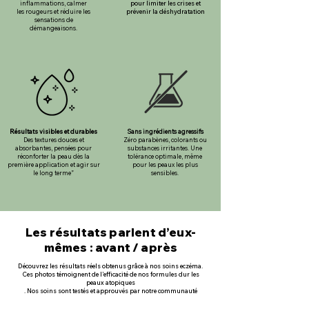
inflammations, calmer
pour limiter les crises et
les rougeurs et réduire les
prévenir la déshydratation
sensations de
démangeaisons.
Résultats visibles et durables
Sans ingrédients agressifs
Des textures douces et
Zéro parabènes, colorants ou
absorbantes, pensées pour
substances irritantes. Une
réconforter la peau dès la
tolérance optimale, même
première application et agir sur
pour les peaux les plus
le long terme”
sensibles.
Les résultats parlent d’eux-
mêmes : avant / après
Découvrez les résultats réels obtenus grâce à nos soins eczéma.
Ces photos témoignent de l’efficacité de nos formules dur les
peaux atopiques
. Nos soins sont testés et approuvés par notre communauté