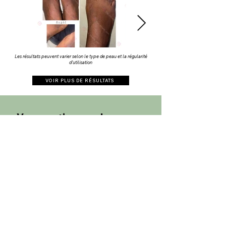
Les résultats peuvent varier selon le type de peau et la régularité
d’utilisation
VOIR PLUS DE RÉSULTATS
Vos questions sur les peaux
atopiques& nos soins
🔹 Les soins sont-ils adaptés à tous les types
d’eczéma ?
👉 Oui. Nos produits peuvent être utilisés en cas d’eczéma
atopique, d’eczéma de contact ou d’irritations cutanées
chroniques. Ils sont formulés pour respecter toutes les peaux,
même les plus réactives.
🔹Peut-on les utiliser pendant une crise ?
👉 Oui. Nos soins sont enrichis en actifs apaisants et
hydratants qui soulagent les démangeaisons, les rougeurs et les
sensations d’échauffement dès l’application. Ils peuvent être