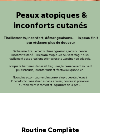
Peaux
atopiques &
inconforts cutanés
Tiraillements, inconfort, démangeaisons… la peau finit
par réclamer plus de douceur.
Sécheresse, tiraillements, démangeaisons, sensibilités ou
inconfort cutané… les peaux atopiques peuvent réagir plus
facilement aux agressions extérieures et aux soins non adaptés.
Lorsque la barrière cutanée est fragilisée, la peau devient souvent
plus sensible, inconfortable et réactive au quotidien.
Nos soins accompagnent les peaux atopiques et sujettes à
l’inconfort cutané afin d’aider à apaiser, nourrir et préserver
durablement le confort et l’équilibre de la peau.
Routine Complète