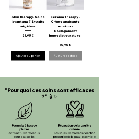
Skin therapy- Soins
Eczéma Therapy -
lavant aux 7 Extraits
Crème apaisante
végétaux
eczéma-
Soulagement
Prix
21,95 €
Immediat et naturel
Prix
15,90 €
Ajouter au panier
Rupture de stock
“Pourquoi ces soins sont efficaces
?” 🧴✨
Formules à base de
Réparation de la barrière
plantes
cutanée
Actifs naturels reconnus
Nos soins renforcent la fonction
pour apaiser les
protectrice de la peau, essentielle