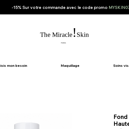
-15% Sur votre
commande
avec le code
promo
MYSKIN0
!
The Miracle
Skin
PARIS
isis mon besoin
Maquillage
Soins vi
Fond 
Haute