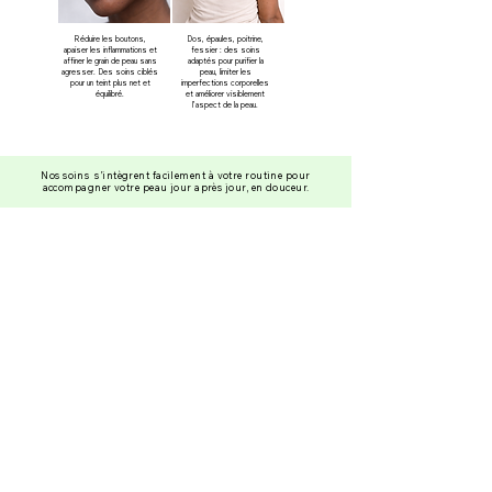
Réduire les boutons,
Dos, épaules, poitrine,
apaiser les inflammations et
fessier : des soins
affiner le grain de peau sans
adaptés pour purifier la
agresser. Des soins ciblés
peau, limiter les
pour un teint plus net et
imperfections corporelles
équilibré.
et améliorer visiblement
l’aspect de la peau.
Nos soins s’intègrent facilement à votre routine pour
accompagner votre peau jour après jour, en douceur.
CATÉGORIES
A PROPOS
Boutons- Acné
Notre histoire
Taches & Hyperpigmentation
Charte de formulation
Soins intimes
Blog : Nos articles
Sérums
Nos meilleurs ventes