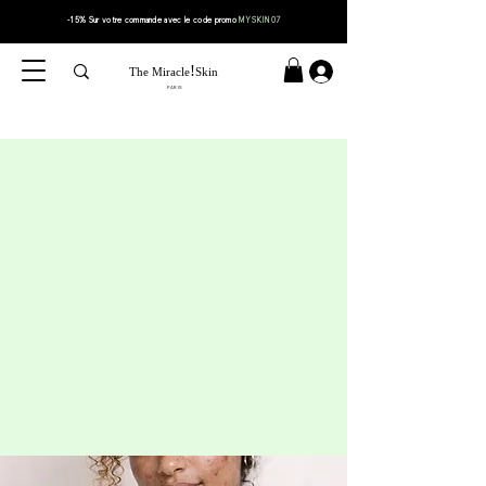
-15% Sur votre
commande
avec le code
promo
MYSKIN07
!
The Miracle
Skin
PARIS
Boutons &
Imperfections
Parce qu’avoir des imperfections
peut vite devenir une vraie frustration
Les imperfections peuvent apparaître à différents moments de la
vie et sur plusieurs zones du visage ou du corps.
Excès de sébum, pores obstrués, inflammations, frottements ou
déséquilibres cutanés peuvent progressivement perturber
l’équilibre de la peau.
Nos soins ont été pensés pour accompagner les peaux sujettes aux
imperfections, aider à rééquilibrer progressivement la peau et
améliorer l’aspect global du grain de peau, tout en respectant les
peaux noires et métissées