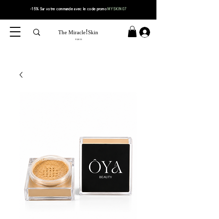
-15% Sur votre
commande
avec le code
promo
MYSKIN07
!
The Miracle
Skin
PARIS