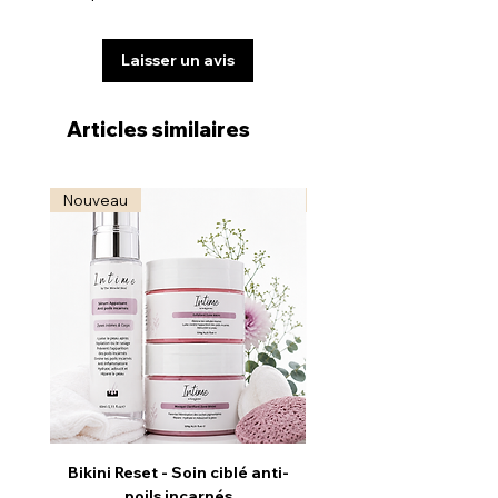
laissant la peau respirer.
Laisser un avis
Articles similaires
Nouveau
Nouveau
Bikini Reset - Soin ciblé anti-
Radiance Reveal - S
poils incarnés
Illuminateur & Revitali