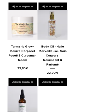
Ajouter au panier
Ajouter au panier
Turmeric Glow-
Body Oil - Huile
Beurre Corporel
Merveilleuse- Soin
Fouetté Curcuma -
Corporel
Neem
Nourissant &
Parfumé
Prix
23,95 €
Prix
22,90 €
Ajouter au panier
Ajouter au panier