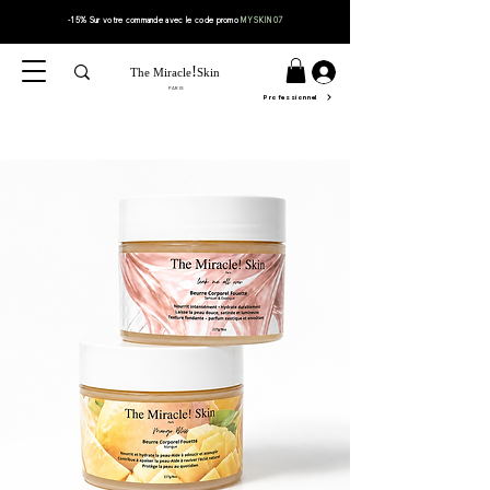
-15% Sur votre
commande
avec le code
promo
MYSKIN07
!
The Miracle
Skin
PARIS
Professionnel