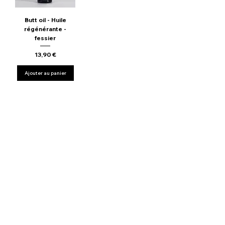
Butt oil - Huile
régénérante -
fessier
Prix
13,90 €
Ajouter au panier