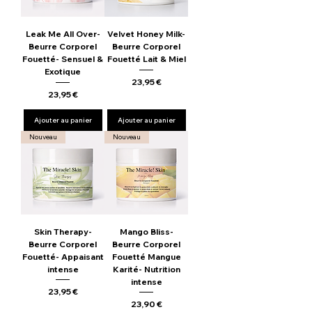
Leak Me All Over-
Velvet Honey Milk-
Beurre Corporel
Beurre Corporel
Fouetté- Sensuel &
Fouetté Lait & Miel
Exotique
Prix
23,95 €
Prix
23,95 €
Ajouter au panier
Ajouter au panier
Nouveau
Nouveau
Skin Therapy-
Mango Bliss-
Beurre Corporel
Beurre Corporel
Fouetté- Appaisant
Fouetté Mangue
intense
Karité- Nutrition
intense
Prix
23,95 €
Prix
23,90 €