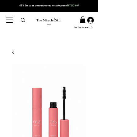
-15% Sur votre
commande
avec le code
promo
MYSKIN07
!
The Miracle
Skin
PARIS
Professionnel