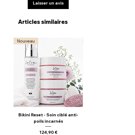
Laisser un avis
Articles similaires
Nouveau
Nouveau
Bikini Reset - Soin ciblé anti-
Radiance Reveal - S
poils incarnés
Illuminateur & Revitali
Prix
124,90 €