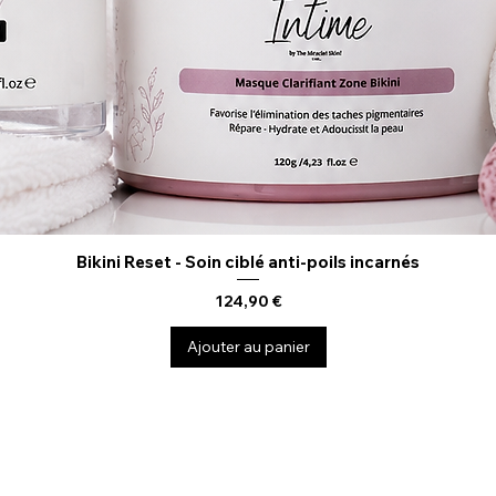
Bikini Reset - Soin ciblé anti-poils incarnés
Aperçu rapide
Prix
124,90 €
Ajouter au panier