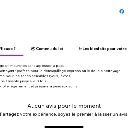
fficace ?
📦 Contenu du lot
✨ Les bienfaits pour votre
age et impuretés sans agresser la peau.
e nettoyant : parfaite pour le démaquillage express ou le double nettoyage.
e pour les zones sensibles (yeux, lèvres).
éutilisable jusqu’à 200 fois.
exfolie légèrement et prépare la peau aux soins.
Aucun avis pour le moment
Partagez votre expérience, soyez le premier à laisser un avis