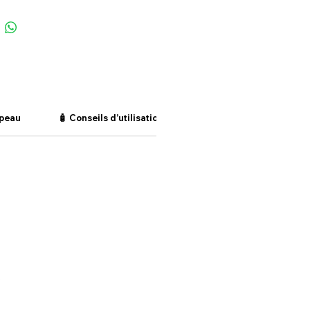
 peau
🧴 Conseils d’utilisation
🌱 Composition & matér
.