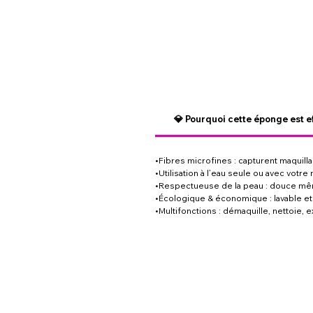
💎 Pourquoi cette éponge est e
•Fibres microfines : capturent maquill
•Utilisation à l’eau seule ou avec votr
•Respectueuse de la peau : douce mêm
•Écologique & économique : lavable et r
•Multifonctions : démaquille, nettoie, 