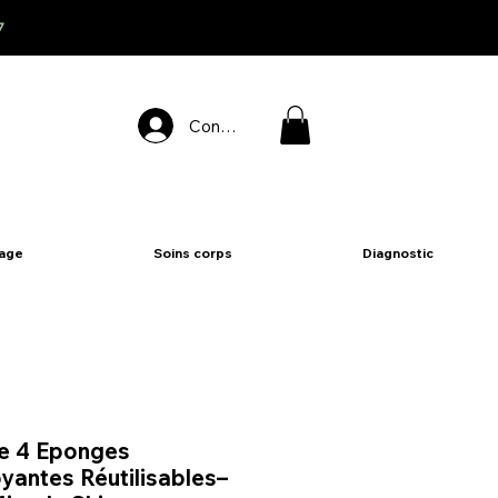
7
Connexion
sage
Soins corps
Diagnostic
e 4 Eponges
yantes Réutilisables–