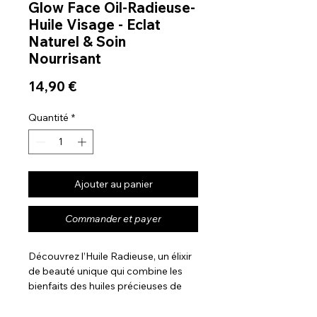
Glow Face Oil-Radieuse-
Huile Visage - Eclat
Naturel & Soin
Nourrisant
Prix
14,90 €
Quantité
*
Ajouter au panier
Commander et payer
Découvrez l’Huile Radieuse, un élixir
de beauté unique qui combine les
bienfaits des huiles précieuses de
jojoba, de camélia, de prune, et de
calendula avec des fleurs infusées