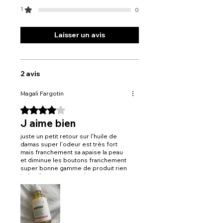
5. Souplesse et élasticité :
Grâce à
1
0
sa combinaison d’huiles riches en acides
gras, cette huile favorise l’élasticité de la
Laisser un avis
peau et prévient le relâchement cutané.
6. Teint éclatant :
Utilisée
régulièrement, l’Huile Radieuse révèle
un teint uniforme, éclatant et revitalisé,
pour une peau qui respire la santé.
2 avis
Magali Fargotin
Noté 4 sur 5.
J aime bien
juste un petit retour sur l'huile de
damas super l'odeur est très fort
mais franchement sa apaise la peau
et diminue les boutons franchement
super bonne gamme de produit rien
à dire il ne me reste plus cas tester
les autres produits