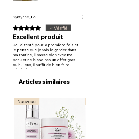
Syntyche_Lo
Noté 5 sur 5.
Vérifié
Excellent produit
Je l'ai testé pour la première fois et
je pense que je vais le garder dans
ma routine, il passe bien avec ma
peau et ne laisse pas un effet gras
ou huileux, il suffit de bien faire
pénétré l'huile dans la peau
Articles similaires
Nouveau
Nouveau