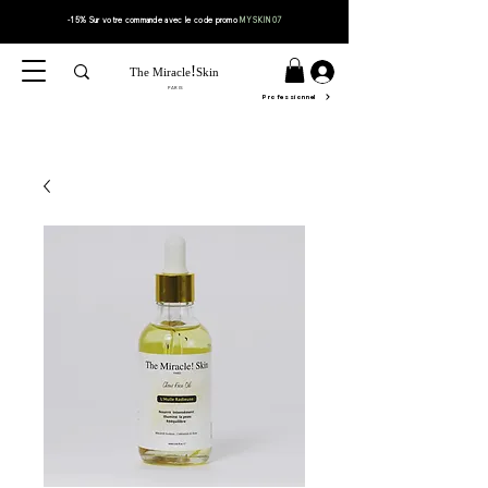
-15% Sur votre
commande
avec le code
promo
MYSKIN07
!
The Miracle
Skin
PARIS
Professionnel