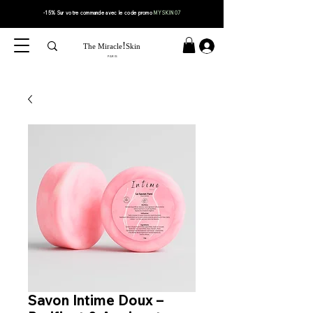
-15% Sur votre
commande
avec le code
promo
MYSKIN07
!
The Miracle
Skin
PARIS
Professionnel
Savon Intime Doux –