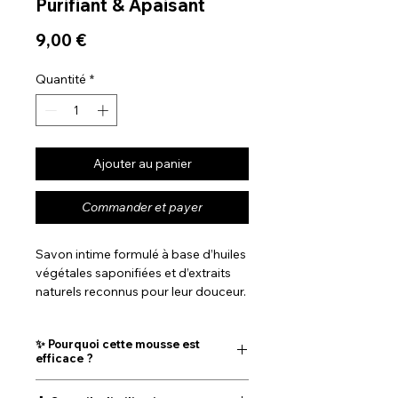
Purifiant & Apaisant
Prix
9,00 €
Quantité
*
Ajouter au panier
Commander et payer
Savon intime formulé à base d’huiles
végétales saponifiées et d’extraits
naturels reconnus pour leur douceur.
Idéal pour nettoyer délicatement la
zone intime tout en préservant son
✨ Pourquoi cette mousse est
équilibre et son confort au quotidien.
efficace ?
•Nettoyage délicat sans assécher ni