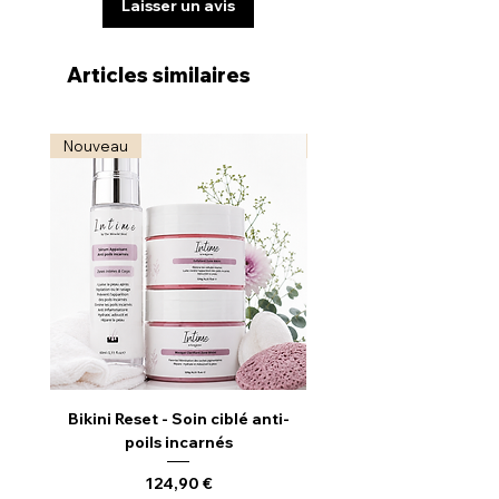
Laisser un avis
Articles similaires
Nouveau
Nouveau
Bikini Reset - Soin ciblé anti-
Radiance Reveal - S
poils incarnés
Illuminateur & Revitali
Prix
124,90 €