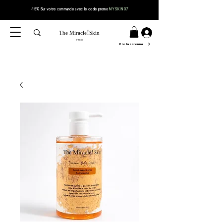
-15% Sur votre
commande
avec le code
promo
MYSKIN07
!
The Miracle
Skin
PARIS
Professionnel