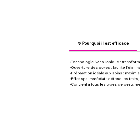
✨ Pourquoi il est efficace
•Technologie Nano-Ionique : transforme
•Ouverture des pores : facilite l’élim
•Préparation idéale aux soins : maximi
•Effet spa immédiat : détend les traits,
•Convient à tous les types de peau, m