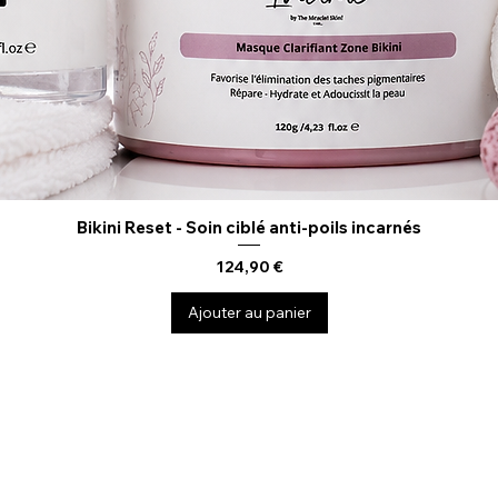
Bikini Reset - Soin ciblé anti-poils incarnés
Aperçu rapide
Prix
124,90 €
Ajouter au panier