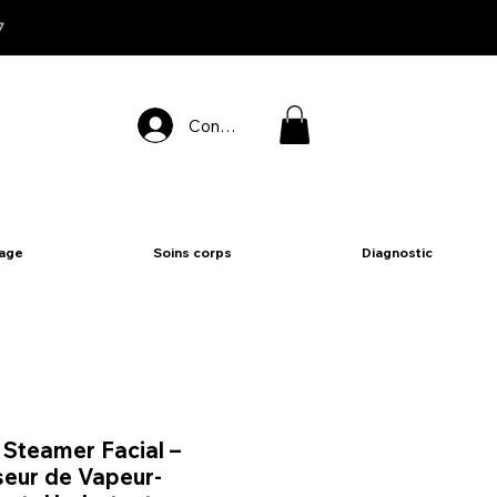
7
Connexion
sage
Soins corps
Diagnostic
Steamer Facial –
seur de Vapeur-