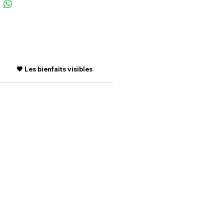
🖤 Les bienfaits visibles
⚠️ Précautions d’emploi
.