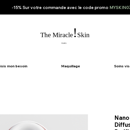
-15% Sur votre
commande
avec le code
promo
MYSKIN0
!
The Miracle
Skin
PARIS
isis mon besoin
Maquillage
Soins vi
Nano 
Diffu