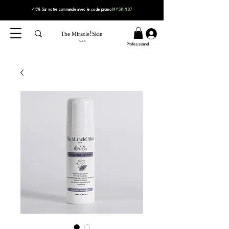
-15% Sur votre
commande
avec le code
promo
MYSKIN07
!
The Miracle
Skin
PARIS
Professionnel