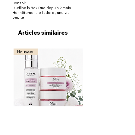
Bonsoir
J utilise la Box Duo depuis 2 mois
Honnêtement je l adore , une vrai
pépite
Articles similaires
Nouveau
Nouveau
Bikini Reset - Soin ciblé anti-
Radiance Reveal - S
poils incarnés
Illuminateur & Revitali