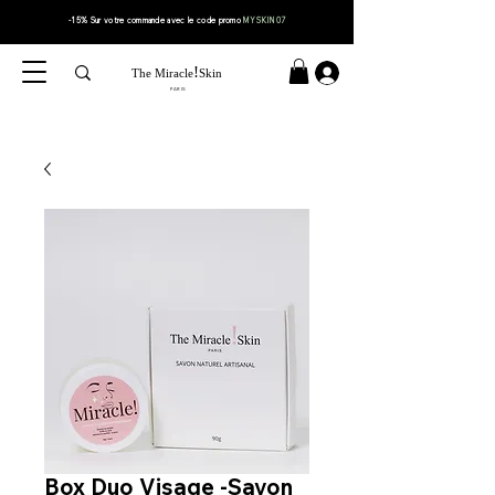
-15% Sur votre
commande
avec le code
promo
MYSKIN07
!
The Miracle
Skin
PARIS
Box Duo Visage -Savon