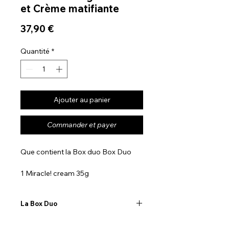
et Crème matifiante
Prix
37,90 €
Quantité
*
Ajouter au panier
Commander et payer
Que contient la Box duo Box Duo
1 Miracle! cream 35g
1 Miacle! beauty bar ou 1 savon au
curcuma
La Box Duo
Miracle! Cream
Que contient la box duo?
Notre crème permet de lutter de