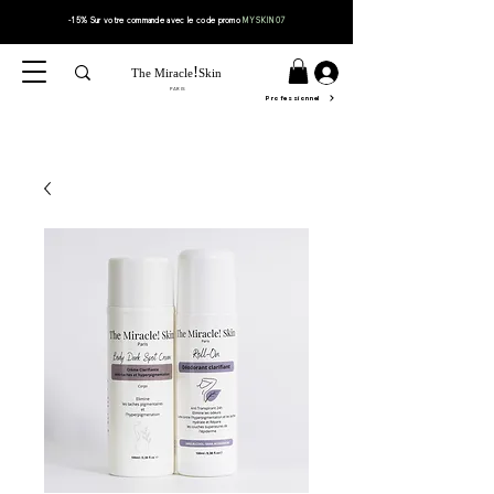
-15% Sur votre
commande
avec le code
promo
MYSKIN07
!
The Miracle
Skin
PARIS
Professionnel