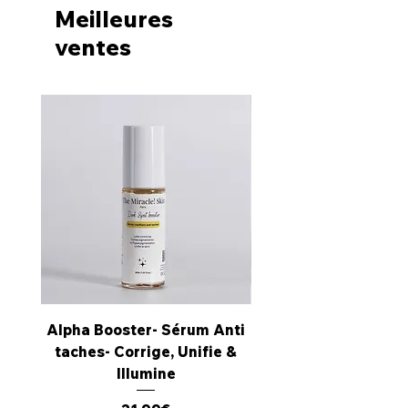
Meilleures
ventes
Alpha Booster- Sérum Anti
La Box Du Joli Bikini
taches- Corrige, Unifie &
anti-taches et po
Illumine
incarnés – Zone in