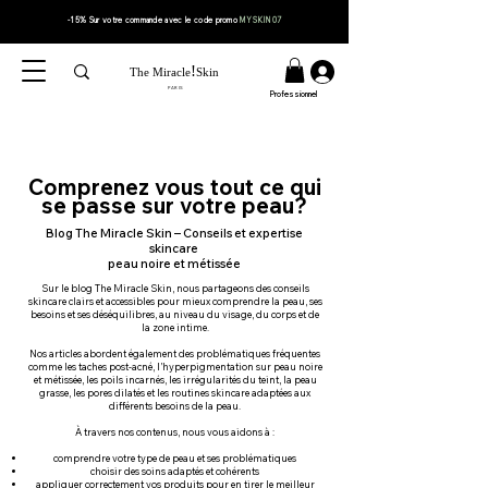
-15% Sur votre
commande
avec le code
promo
MYSKIN07
!
The Miracle
Skin
PARIS
Professionnel
Comprenez vous tout ce qui
se passe sur votre peau?
Blog The Miracle Skin – Conseils et expertise
skincare
peau noire et métissée
Sur le blog The Miracle Skin, nous partageons des conseils
skincare clairs et accessibles pour mieux comprendre la peau, ses
besoins et ses déséquilibres, au niveau du visage, du corps et de
la zone intime.
Nos articles abordent également des problématiques fréquentes
comme les taches post-acné, l’hyperpigmentation sur peau noire
et métissée, les poils incarnés, les irrégularités du teint, la peau
grasse, les pores dilatés et les routines skincare adaptées aux
différents besoins de la peau.
À travers nos contenus, nous vous aidons à :
comprendre votre type de peau et ses problématiques
choisir des soins adaptés et cohérents
appliquer correctement vos produits pour en tirer le meilleur