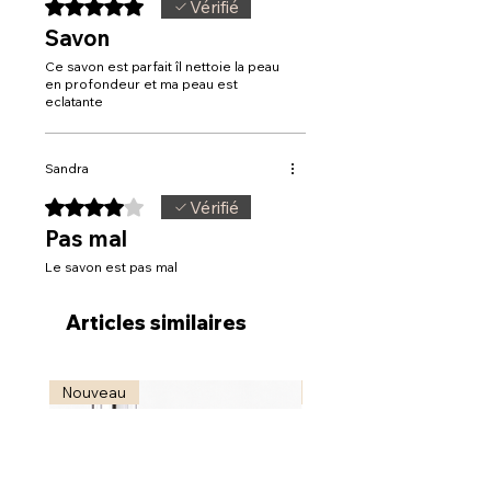
Noté 5 sur 5.
Vérifié
Savon
Ce savon est parfait îl nettoie la peau
en profondeur et ma peau est
eclatante
Sandra
Noté 4 sur 5.
Vérifié
Pas mal
Le savon est pas mal
Articles similaires
Nouveau
Nouveau