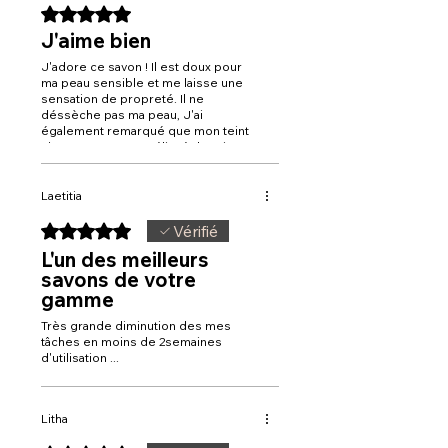
Noté 5 sur 5.
J'aime bien
J'adore ce savon ! Il est doux pour
ma peau sensible et me laisse une
sensation de propreté. Il ne
déssèche pas ma peau, J'ai
également remarqué que mon teint
s'est nettement amélioré depuis que
je l'utilise.
Laetitia
Noté 5 sur 5.
Vérifié
L'un des meilleurs
savons de votre
gamme
Très grande diminution des mes
tâches en moins de 2semaines
d'utilisation ...
Litha