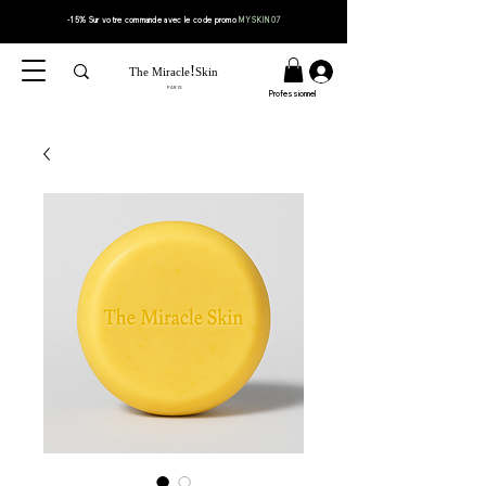
-15% Sur votre
commande
avec le code
promo
MYSKIN07
!
The Miracle
Skin
PARIS
Professionnel