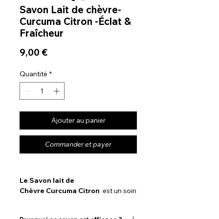
Savon Lait de chèvre-
Curcuma Citron -Éclat &
Fraîcheur
Prix
9,00 €
Quantité
*
Ajouter au panier
Commander et payer
Le Savon lait de
Chèvre Curcuma Citron
est un soin
nettoyant naturel qui
allie purification, éclat et nutrition. Sa