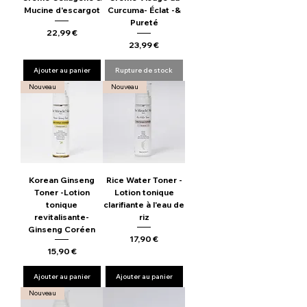
Mucine d'escargot
Curcuma- Éclat -&
Pureté
Prix
22,99 €
Prix
23,99 €
Ajouter au panier
Rupture de stock
Nouveau
Nouveau
Korean Ginseng
Rice Water Toner -
Toner -Lotion
Lotion tonique
tonique
clarifiante à l'eau de
revitalisante-
riz
Ginseng Coréen
Prix
17,90 €
Prix
15,90 €
Ajouter au panier
Ajouter au panier
Nouveau