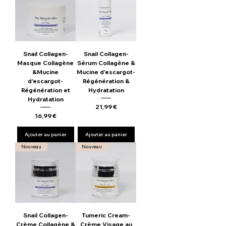
Snail Collagen-
Snail Collagen-
Masque Collagène
Sérum Collagène &
&Mucine
Mucine d'escargot-
d'escargot-
Régénération &
Régénération et
Hydratation
Hydratation
Prix
21,99 €
Prix
16,99 €
Ajouter au panier
Ajouter au panier
Nouveau
Nouveau
Snail Collagen-
Tumeric Cream-
Crème Collagène &
Crème Visage au