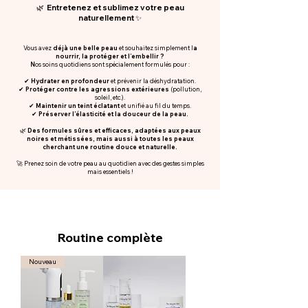
🌿 Entretenez et sublimez votre peau
naturellement ✨
Vous avez
déjà une belle peau
et souhaitez simplement l
a
nourrir, la protéger et l’embellir ?
N
os soins quotidiens sont spécialement formulés pour :
✔
Hydrater en profondeur
et prévenir la déshydratation.
✔
Protéger contre les agressions extérieures
(pollution,
soleil, etc.).
✔
Maintenir un teint éclatant
et unifié au fil du temps.
✔
Préserver l’élasticité et la douceur de la peau.
🌿
Des formules sûres et efficaces, adaptées aux peaux
noires et métissées, mais aussi à toutes les peaux
cherchant une routine douce et naturelle.
🚀 Prenez soin de votre peau au quotidien avec des gestes simples
mais essentiels !
Routine complète
Nouveau