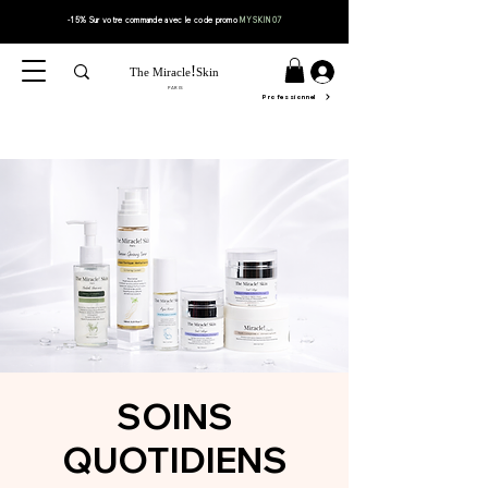
-15% Sur votre
commande
avec le code
promo
MYSKIN07
!
The Miracle
Skin
PARIS
Professionnel
SOINS
QUOTIDIENS