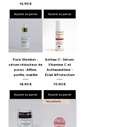
Prix
16,90 €
Ajouter au panier
Ajouter au panier
Pore Shrinker -
Asthax-C- Sérum
sérum réducteur de
Vitamine C et
pores -Affine,
Asthaxanthine -
purifie, matifie
Éclat &Protection
Prix
Prix
18,90 €
19,90 €
Ajouter au panier
Ajouter au panier
Nouvelle formule