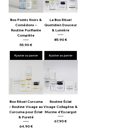
Box Points Noirs &
La Box Rituel
Comédons –
Quotidien Douceur
Routine Purifiante
& Lumière
Complète
Prix
85,90 €
Prix
55,90 €
Ajouter au panier
Ajouter au panier
Box Rituel Curcuma
Routine Éclat
– Routine Visage au
Visage Collagène &
Curcuma pour Éclat
Mucine d'Escargot
& Pureté
Prix
67,90 €
Prix
64,90 €