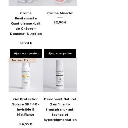
Crème
Crème Miracle!
Revitalisante
Prix
22,90 €
Quotidienne -Lait
de Chèvre –
Douceur -Nutrition
Prix
13,90 €
Ajouter au panier
Ajouter au panier
Nouveau Format
Gel Protection
Déodorant Naturel
Solaire SPF 40 -
2 en 1 : anti-
Invisible &
transpirant - anti
Matifiante
taches et
hyperpigmentation
Prix
24,99 €