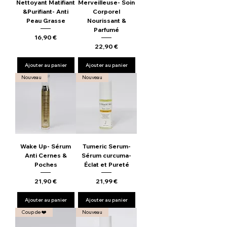
Nettoyant Matifiant
Merveilleuse- Soin
&Purifiant- Anti
Corporel
Peau Grasse
Nourissant &
Parfumé
Prix
16,90 €
Prix
22,90 €
Ajouter au panier
Ajouter au panier
Nouveau
Nouveau
Wake Up- Sérum
Tumeric Serum-
Anti Cernes &
Sérum curcuma-
Poches
Éclat et Pureté
Prix
Prix
21,90 €
21,99 €
Ajouter au panier
Ajouter au panier
Coup de ❤️
Nouveau