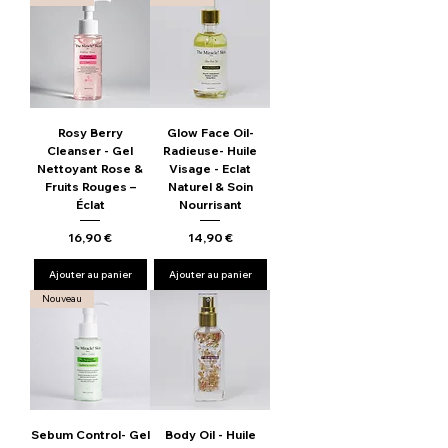
Rosy Berry
Glow Face Oil-
Cleanser - Gel
Radieuse- Huile
Nettoyant Rose &
Visage - Eclat
Fruits Rouges –
Naturel & Soin
Éclat
Nourrisant
Prix
Prix
16,90 €
14,90 €
Ajouter au panier
Ajouter au panier
Nouveau
Sebum Control- Gel
Body Oil - Huile