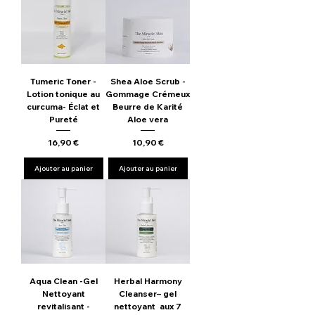
Tumeric Toner -
Shea Aloe Scrub -
Lotion tonique au
Gommage Crémeux
curcuma- Éclat et
Beurre de Karité
Pureté
Aloe vera
Prix
Prix
16,90 €
10,90 €
Ajouter au panier
Ajouter au panier
Aqua Clean -Gel
Herbal Harmony
Nettoyant
Cleanser– gel
revitalisant -
nettoyant aux 7