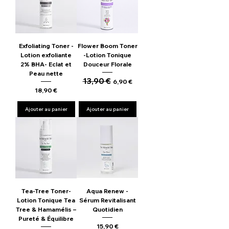
Exfoliating Toner -
Flower Boom Toner
Lotion exfoliante
-Lotion Tonique
2% BHA- Eclat et
Douceur Florale
Peau nette
13,90 €
Prix original
Prix promotionnel
6,90 €
Prix
18,90 €
Ajouter au panier
Ajouter au panier
Tea-Tree Toner-
Aqua Renew -
Lotion Tonique Tea
Sérum Revitalisant
Tree & Hamamélis –
Quotidien
Pureté & Équilibre
Prix
15,90 €