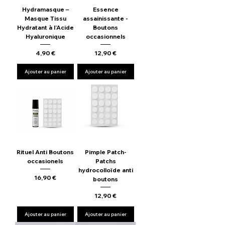
Hydramasque –
Essence
Masque Tissu
assainissante -
Hydratant à l’Acide
Boutons
Hyaluronique
occasionnels
Prix
Prix
4,90 €
12,90 €
Ajouter au panier
Ajouter au panier
Rituel Anti Boutons
Pimple Patch-
occasionels
Patchs
hydrocolloïde anti
Prix
16,90 €
boutons
Prix
12,90 €
Ajouter au panier
Ajouter au panier