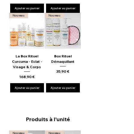
Ajouter au panier
Ajouter au panier
Nouveau
Nouveau
La Box Rituel
Box Rituel
Curcuma - Eclat -
Démaquillant
Visage & Corps
Prix
35,90 €
Prix
168,90 €
Ajouter au panier
Ajouter au panier
Produits à l'unité
Nouveau
Nouveau