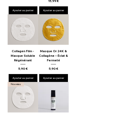
Prix
15,99 €
Ajouter au panier
Ajouter au panier
Collagen Film -
Masque Or 24K &
Masque Soluble
Collagène – Éclat &
Régénérant
Fermeté
Prix
Prix
5,90 €
5,90 €
Ajouter au panier
Ajouter au panier
Nouveau