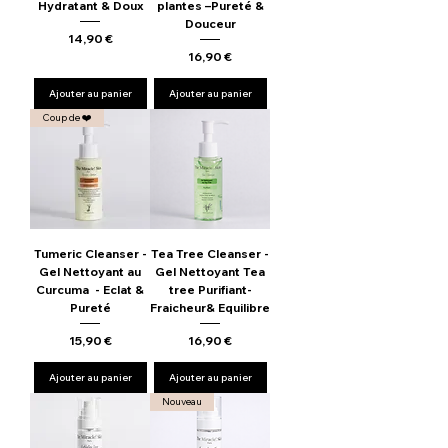
Hydratant & Doux
plantes –Pureté &
Douceur
Prix
14,90 €
Prix
16,90 €
Ajouter au panier
Ajouter au panier
Coup de ❤️
Tumeric Cleanser -
Tea Tree Cleanser -
Gel Nettoyant au
Gel Nettoyant Tea
Curcuma - Eclat &
tree Purifiant-
Pureté
Fraicheur& Equilibre
Prix
Prix
15,90 €
16,90 €
Ajouter au panier
Ajouter au panier
Nouveau