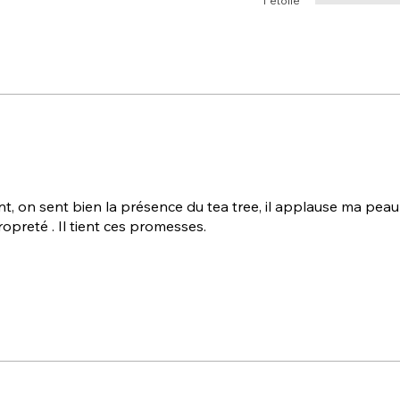
1 étoile
, on sent bien la présence du tea tree, il applause ma peau
preté . Il tient ces promesses.