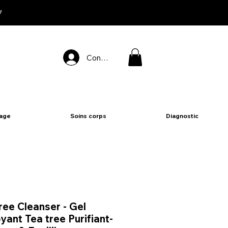
7
Connexion
sage
Soins corps
Diagnostic
ree Cleanser - Gel
yant Tea tree Purifiant-