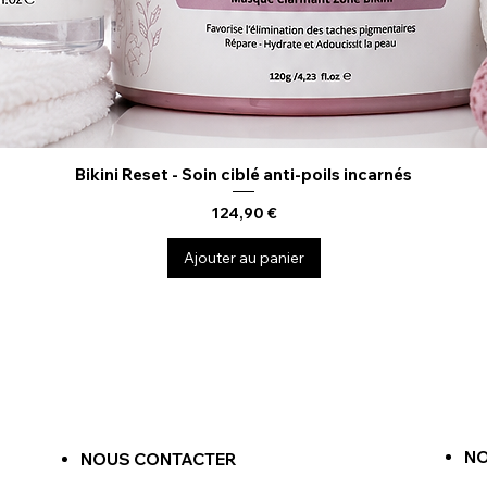
Bikini Reset - Soin ciblé anti-poils incarnés
Aperçu rapide
Prix
124,90 €
Ajouter au panier
NO
NOUS CONTACTER