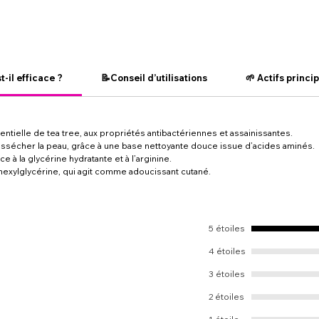
t-il efficace ?
📝Conseil d’utilisations
🌱 Actifs princi
entielle de tea tree, aux propriétés antibactériennes et assainissantes.
ssécher la peau, grâce à une base nettoyante douce issue d’acides aminés.
e à la glycérine hydratante et à l’arginine.
lhexylglycérine, qui agit comme adoucissant cutané.
5 étoiles
4 étoiles
3 étoiles
2 étoiles