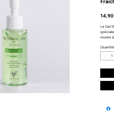
Fraic
14,90
Le Gel N
spécial
mixtes à
Grâce à 
Quantit
essentiel
profonde
aide à r
agresser
Après ch
fraîche, 
recevoir