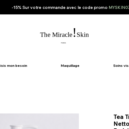
-15% Sur votre
commande
avec le code
promo
MYSKIN0
!
The Miracle
Skin
PARIS
isis mon besoin
Maquillage
Soins vi
Tea T
Netto