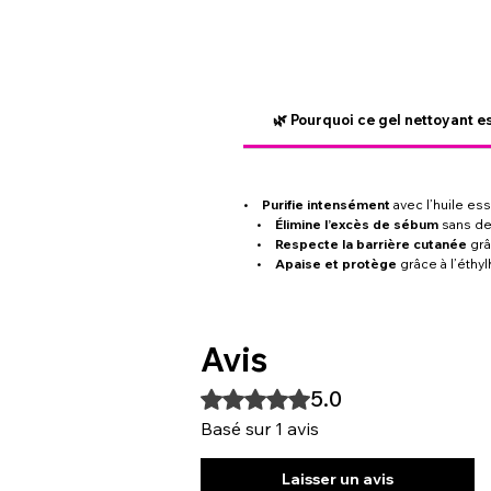
🌿 Pourquoi ce gel nettoyant es
•
Purifie intensément
avec l’huile ess
•
Élimine l’excès de sébum
sans de
•
Respecte la barrière cutanée
grâc
•
Apaise et protège
grâce à l’éthy
Avis
5.0
Noté 5 sur 5.
Basé sur 1 avis
Laisser un avis