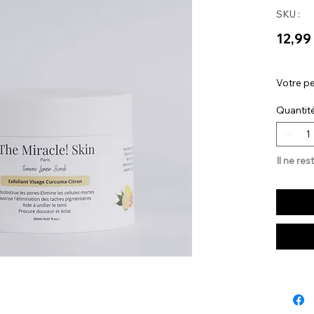
SKU :
12,99
Votre pe
Quantit
Il ne res