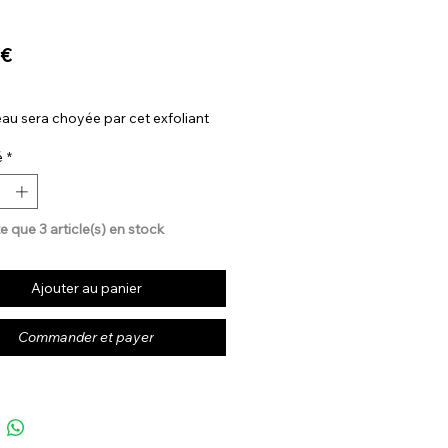
Prix
 €
au sera choyée par cet exfoliant
é
*
te que 3 article(s) en stock
Ajouter au panier
Commander et payer