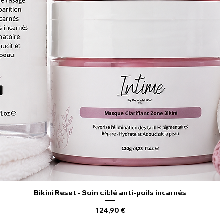
Bikini Reset - Soin ciblé anti-poils incarnés
Aperçu rapide
Prix
124,90 €