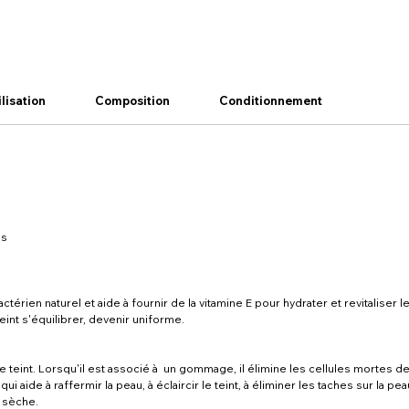
ilisation
Composition
Conditionnement
es
érien naturel et aide à fournir de la vitamine E pour hydrater et revitaliser 
teint s'équilibrer, devenir uniforme.
le teint. Lorsqu'il est associé à un gommage, il élimine les cellules mortes de
qui aide à raffermir la peau, à éclaircir le teint, à éliminer les taches sur la p
u sèche.