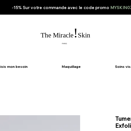
-15% Sur votre
commande
avec le code
promo
MYSKIN0
!
The Miracle
Skin
PARIS
isis mon besoin
Maquillage
Soins vi
Tumer
Exfol