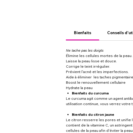
Bienfaits
Conseils d'ut
Ne tache pas les doigts
Élimine les cellules mortes de la peau.
Laisse la peau lisse et douce.
Corrige le teint irrégulier.
Prévient l'acné et les imperfections.
Aide à éliminer les taches pigmentair
Boost le renouvellement cellulaire
Hydrate la peau
Bienfaits du curcuma
Le curcuma agit comme un agent antibact
utilisation continue, vous verrez votre 
Bienfaits du citron jaune
Le citron resserre les pores et unifie 
contient de la vitamine C, un astringent 
cellules de la peau afin d'éviter la pea