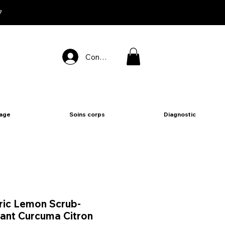
7
Connexion
sage
Soins corps
Diagnostic
ic Lemon Scrub-
iant Curcuma Citron