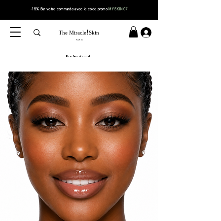
-15% Sur votre
commande
avec le code
promo
MYSKIN07
!
The Miracle
Skin
PARIS
Professionnel