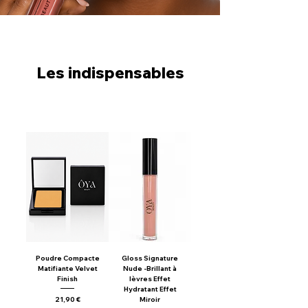
Les indispensables
Poudre Compacte
Gloss Signature
Matifiante Velvet
Nude -Brillant à
Finish
lèvres Effet
Hydratant Effet
Prix
21,90 €
Miroir