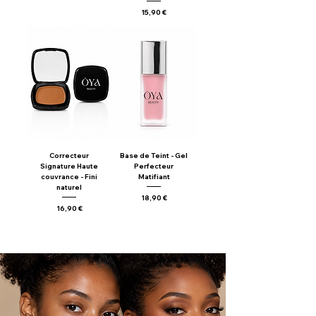
Prix
15,90 €
Correcteur
Base de Teint - Gel
Signature Haute
Perfecteur
couvrance - Fini
Matifiant
naturel
Prix
18,90 €
Prix
16,90 €