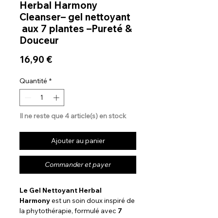
Herbal Harmony
Cleanser– gel nettoyant
aux 7 plantes –Pureté &
Douceur
Prix
16,90 €
Quantité
*
Il ne reste que 4 article(s) en stock
Ajouter au panier
Commander et payer
Le Gel Nettoyant Herbal
Harmony
est un soin doux inspiré de
la phytothérapie, formulé avec
7