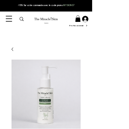
-15% Sur votre
commande
avec le code
promo
MYSKIN07
!
The Miracle
Skin
PARIS
Professionnel