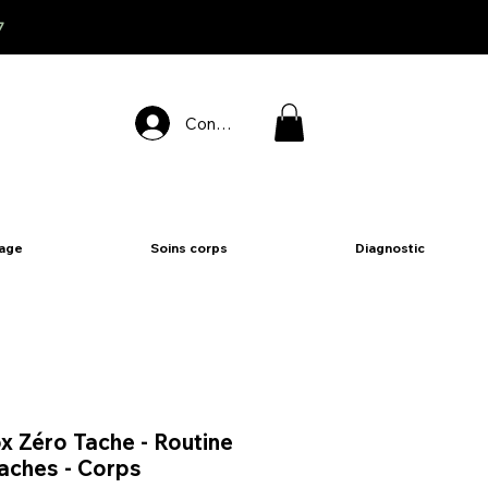
7
Connexion
sage
Soins corps
Diagnostic
x Zéro Tache - Routine
taches - Corps