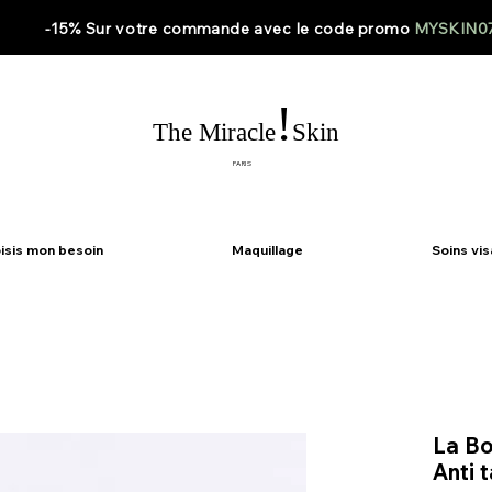
-15% Sur votre
commande
avec le code
promo
MYSKIN0
!
The Miracle
Skin
PARIS
isis mon besoin
Maquillage
Soins vi
La Bo
Anti 