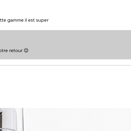
ette gamme il est super
tre retour 😌