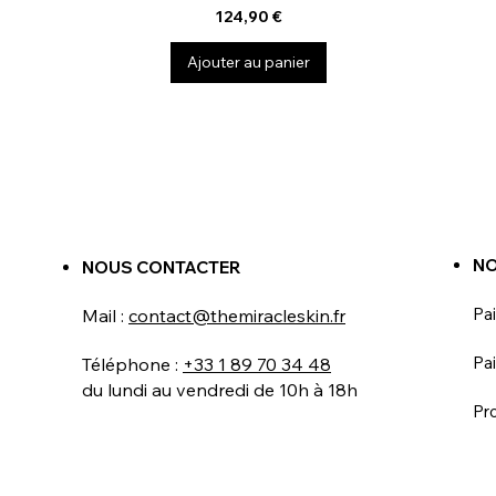
Prix
124,90 €
Ajouter au panier
NO
NOUS CONTACTER
Pa
Mail :
contact@themiracleskin.fr
Pai
Téléphone :
+33 1 89 70 34 48
du lundi au vendredi de 10h à 18h
Pr