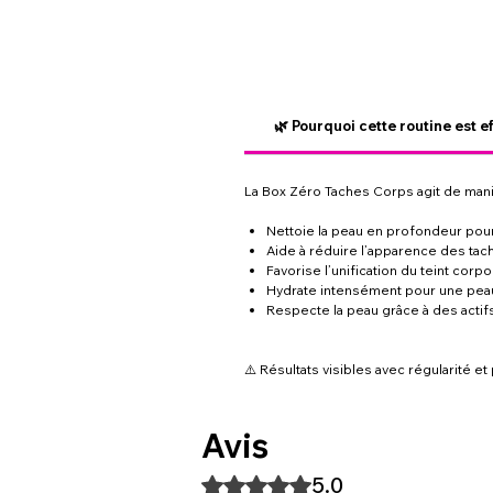
🌿 Pourquoi cette routine est e
La Box Zéro Taches Corps agit de mani
Nettoie la peau en profondeur pour
Aide à réduire l’apparence des ta
Favorise l’unification du teint corpo
Hydrate intensément pour une peau
Respecte la peau grâce à des actif
⚠️ Résultats visibles avec régularité e
Avis
5.0
Noté 5 sur 5.