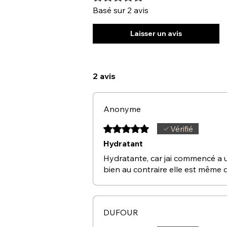
Basé sur 2 avis
Laisser un avis
2 avis
Anonyme
Noté 5 sur 5.
Vérifié
Hydratant
Hydratante, car jai commencé a uti
bien au contraire elle est même
DUFOUR