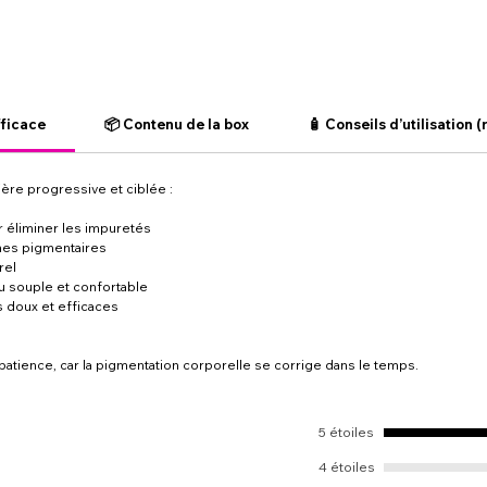
fficace
📦 Contenu de la box
🧴 Conseils d’utilisation 
ère progressive et ciblée :
 éliminer les impuretés
ches pigmentaires
rel
 souple et confortable
s doux et efficaces
t patience, car la pigmentation corporelle se corrige dans le temps.
5 étoiles
4 étoiles