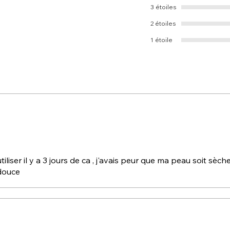
3 étoiles
2 étoiles
1 étoile
liser il y a 3 jours de ca , j'avais peur que ma peau soit sèch
 douce