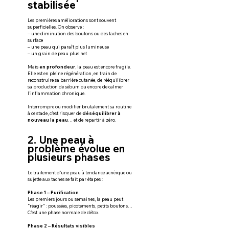
stabilisée
Les premières améliorations sont souvent 
superficielles. On observe :
– une diminution des boutons ou des taches en 
surface
– une peau qui paraît plus lumineuse
– un grain de peau plus net
Mais 
en profondeur
, la peau est encore fragile. 
Elle est en pleine régénération, en train de 
reconstruire sa barrière cutanée, de rééquilibrer 
sa production de sébum ou encore de calmer 
l’inflammation chronique.
Interrompre ou modifier brutalement sa routine 
à ce stade, c’est risquer de 
déséquilibrer à 
nouveau la peau
… et de repartir à zéro.
2. Une peau à 
problème évolue en 
plusieurs phases
Le traitement d’une peau à tendance acnéique ou 
sujette aux taches se fait par étapes :
Phase 1 – Purification
Les premiers jours ou semaines, la peau peut 
“réagir” : poussées, picotements, petits boutons… 
C’est une phase normale de détox.
Phase 2 – Résultats visibles