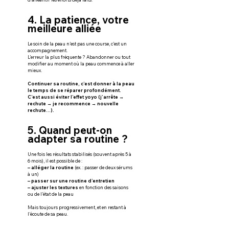
4. La patience, votre 
meilleure alliée
Le soin de la peau n’est pas une course, c’est un 
accompagnement.
L’erreur la plus fréquente ? Abandonner ou tout 
modifier au moment où la peau commence à aller 
mieux.
Continuer sa routine, c’est donner à la peau 
le temps de se réparer profondément.
C’est aussi éviter l’effet yoyo (j’arrête → 
rechute → je recommence → nouvelle 
rechute…).
5. Quand peut-on 
adapter sa routine ?
Une fois les résultats stabilisés (souvent après 5 à 
6 mois), il est possible de :
– alléger la routine 
(ex. : passer de deux sérums 
à un)
– passer sur une routine d’entretien
– ajuster les textures
 en fonction des saisons 
ou de l’état de la peau
Mais toujours progressivement, et en restant à 
l’écoute de sa peau.