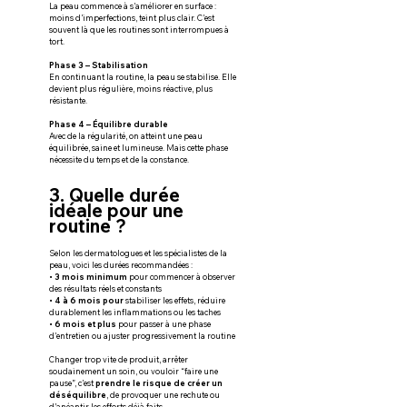
La peau commence à s’améliorer en surface : 
moins d’imperfections, teint plus clair. C’est 
souvent là que les routines sont interrompues à 
tort.
Phase 3 – Stabilisation
En continuant la routine, la peau se stabilise. Elle 
devient plus régulière, moins réactive, plus 
résistante.
Phase 4 – Équilibre durable
Avec de la régularité, on atteint une peau 
équilibrée, saine et lumineuse. Mais cette phase 
nécessite du temps et de la constance.
3. Quelle durée 
idéale pour une 
routine ?
Selon les dermatologues et les spécialistes de la 
peau, voici les durées recommandées :
• 3 mois minimum 
pour commencer à observer 
des résultats réels et constants
• 4 à 6 mois pour
 stabiliser les effets, réduire 
durablement les inflammations ou les taches
• 6 mois et plus
 pour passer à une phase 
d’entretien ou ajuster progressivement la routine
Changer trop vite de produit, arrêter 
soudainement un soin, ou vouloir “faire une 
pause”, c’est 
prendre le risque de créer un 
déséquilibre
, de provoquer une rechute ou 
d’anéantir les efforts déjà faits.