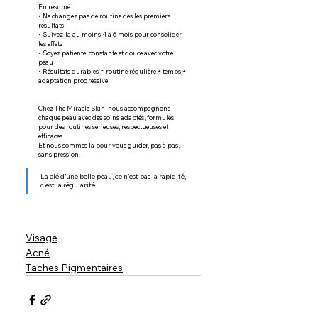
En résumé :
• Ne changez pas de routine dès les premiers 
résultats
• Suivez-la au moins 4 à 6 mois pour consolider 
les effets
• Soyez patiente, constante et douce avec votre 
peau
• Résultats durables = routine régulière + temps + 
adaptation progressive
Chez The Miracle Skin, nous accompagnons 
chaque peau avec des soins adaptés, formulés 
pour des routines sérieuses, respectueuses et 
efficaces.
Et nous sommes là pour vous guider, pas à pas, 
sans pression.
La clé d’une belle peau, ce n’est pas la rapidité, 
c’est la régularité.
Visage
Acné
Taches Pigmentaires