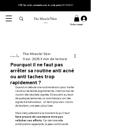
-15% Sur votre
commande
avec le code
promo
MYSKIN07
!
The Miracle
Skin
PARIS
Professionnel
The Miracle! Skin
9 avr. 2025
3 min de lecture
Pourquoi il ne faut pas
arrêter sa routine anti acné
ou anti taches trop
rapidement ?
Quand on débute une routine de soin pour traiter 
l’acné ou les taches pigmentaires, il est normal de 
vouloir des résultats rapides. Et souvent, au bout 
de quelques semaines, on commence à voir des 
signes d’amélioration : un teint plus clair, moins 
de boutons, une peau plus lisse…
Mais c’est justement à ce moment-là qu’il faut 
faire preuve de constance et ne pas 
relâcher ses efforts
. Car derrière cette 
amélioration apparente, la peau continue de 