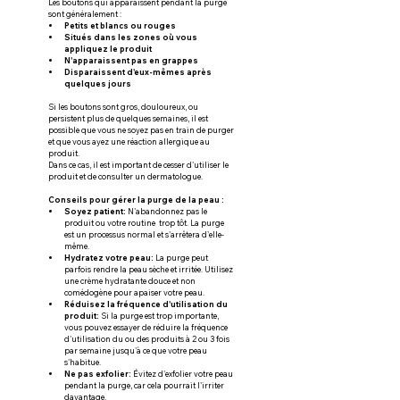
Les boutons qui apparaissent pendant la purge 
sont généralement :
Petits et blancs ou rouges
Situés dans les zones où vous 
appliquez le produit
N'apparaissent pas en grappes
Disparaissent d'eux-mêmes après 
quelques jours
Si les boutons sont gros, douloureux, ou 
persistent plus de quelques semaines, il est 
possible que vous ne soyez pas en train de purger 
et que vous ayez une réaction allergique au 
produit. 
Dans ce cas, il est important de cesser d'utiliser le 
produit et de consulter un dermatologue.
Conseils pour gérer la purge de la peau :
Soyez patient:
 N'abandonnez pas le 
produit ou votre routine  trop tôt. La purge 
est un processus normal et s'arrêtera d'elle-
même.
Hydratez votre peau:
 La purge peut 
parfois rendre la peau sèche et irritée. Utilisez 
une crème hydratante douce et non 
comédogène pour apaiser votre peau.
Réduisez la fréquence d'utilisation du 
produit:
 Si la purge est trop importante, 
vous pouvez essayer de réduire la fréquence 
d'utilisation du ou des produits à 2 ou 3 fois 
par semaine jusqu'à ce que votre peau 
s'habitue.
Ne pas exfolier:
 Évitez d'exfolier votre peau 
pendant la purge, car cela pourrait l'irriter 
davantage.