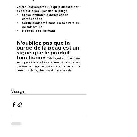
Voici quelques produits qui peuvent aider 
à apaiser la peau pendant la purge :
Crème hydratante douce et non 
comédogène
Sérum apaisant à base d'aloès vera ou 
de camomille
Masque facial calmant
N'oubliez pas que la 
purge de la peau est un 
signe que le produit 
fonctionne
.
 Cela signifie qu'il élimine 
les impuretés et exfolie votre peau. Si vous pouvez 
traverser la purge, vous serez récompensé par une 
peau plus claire, plus lisse et plus éclatante.
Visage