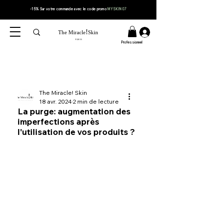
-15% Sur votre
commande
avec le code
promo
MYSKIN07
!
The Miracle
Skin
PARIS
Professionnel
The Miracle! Skin
18 avr. 2024
2 min de lecture
La purge: augmentation des
imperfections après
l'utilisation de vos produits ?