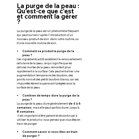
La purge de la peau : 
Qu'est-ce que c'est 
et comment la gérer 
?
La purge de la peau est un phénomène fréquent 
qui peut survenir après l'introduction d'un 
nouveau produit de soin  dans votre routine, ou 
d'une nouvelle routine de soin..
Comment se produit la purge de la 
peau ?
Ces ingrédients actifs accélèrent le renouvellement 
cellulaire de la peau, ce qui signifie que les 
cellules mortes de la peau remontent plus 
rapidement à la surface. Cela peut entraîner une 
augmentation temporaire des boutons, des 
points noirs et des petits boutons blancs, car ces 
impuretés étaient auparavant piégées sous la 
surface de la peau.
Combien de temps dure la purge de la 
peau ?
La purge de la peau dure généralement 
de 4 à 6 
semaines
, mais elle peut parfois durer jusqu'à 
8 semaines
.
 Il est important d'être patient et de continuer à 
utiliser le produit si vous pensez que vous êtes en 
train de purger.
Comment savoir si vous êtes en train 
de purger ?