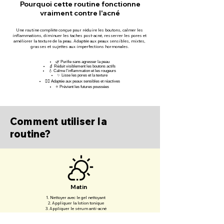
Pourquoi cette routine fonctionne
vraiment contre l'acné
Une routine complète conçue pour réduire les boutons, calmer les
inflammations, diminuer les taches post-acné, resserrer les pores et
améliorer la texture de la peau. Adaptée aux peaux sensibles, mixtes,
grasses et sujettes aux imperfections hormonales.
🌿 Purifie sans agresser la peau
🔬 Réduit visiblement les boutons actifs
💧 Calme l’inflammation et les rougeurs
✨ Lisse les pores et la texture
🧘‍♀️ Adaptée aux peaux sensibles et réactives
⭐ Prévient les futures poussées
Comment utiliser la
routine?
Matin
Nettoyer avec le gel nettoyant
Appliquer la lotion tonique
Appliquer le sérum anti-acné
Appliquer la crème anti acné