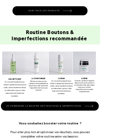
VOIR TOUS LES PRODUITS
Routine Boutons &
Imperfections
recommandée
2.LOTION TONIQUE
3.
SÉRUM
3.CRÈME
1.GEL NETTOYANT
hydrate, apaise et régule le
Un concentré puissant pour
Élimine en douceur les
Un concentré puissant pour
sébum tout en favorisant la
cellules mortes,désobstrue
réduire rapidement les boutons
réduire rapidement les boutons
cicatrisation. Elle aide à lisser
les pores et aide à prévenir
actifs, calmer les inflammations
la peau et à éviter
actifs, calmer les inflammations
l'apparition de nouveaux
et uniformiser la peau. Il aide
l’apparition de nouvelles
boutons
et uniformiser la peau. Il aide
aussi à prévenir les futures
imperfections.
aussi à prévenir les futures
poussées.
poussées.
JE COMMANDE LA ROUTINE ANTI BOUTONS & IMPERFECTIONS
Vous souhaitez booster votre routine ?
Pour aller plus loin et optimiser vos résultats, vous pouvez
compléter votre routine selon vos besoins :