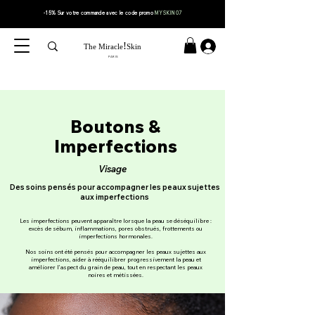
-15% Sur votre
commande
avec le code
promo
MYSKIN07
!
The Miracle
Skin
PARIS
Boutons &
Imperfections
Visage
Des soins pensés pour
accompagner les peaux sujettes
aux imperfections
Les imperfections peuvent apparaître lorsque la peau se déséquilibre :
excès de sébum, inflammations, pores obstrués, frottements ou
imperfections hormonales.
Nos soins ont été pensés pour accompagner les peaux sujettes aux
imperfections, aider à rééquilibrer progressivement la peau et
améliorer l’aspect du grain de peau, tout en respectant les peaux
noires et métissées.