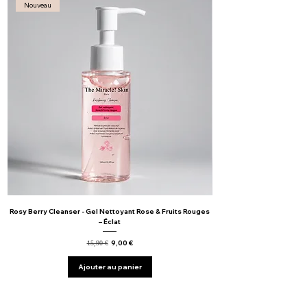
Nouveau
Rosy Berry Cleanser - Gel Nettoyant Rose & Fruits Rouges
– Éclat
Prix original
Prix promotionnel
9,00 €
15,90 €
Ajouter au panier