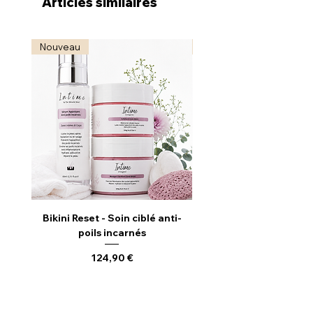
Articles similaires
Nouveau
Nouveau
Bikini Reset - Soin ciblé anti-
Radiance Reveal - S
poils incarnés
Illuminateur & Revitali
Prix
124,90 €
Ajouter au panier