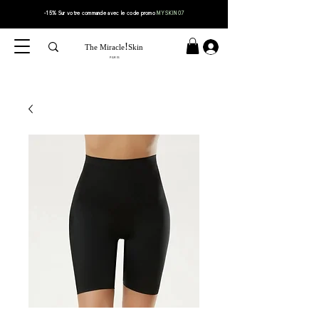
-15% Sur votre
commande
avec le code
promo
MYSKIN07
!
The Miracle
Skin
PARIS