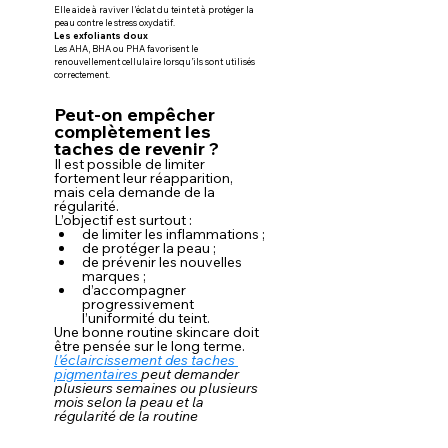
Elle aide à raviver l’éclat du teint et à protéger la 
peau contre le stress oxydatif.
Les exfoliants doux
Les AHA, BHA ou PHA favorisent le 
renouvellement cellulaire lorsqu’ils sont utilisés 
correctement.
Peut-on empêcher 
complètement les 
taches de revenir ?
Il est possible de limiter 
fortement leur réapparition, 
mais cela demande de la 
régularité.
L’objectif est surtout :
de limiter les inflammations ;
de protéger la peau ;
de prévenir les nouvelles 
marques ;
d’accompagner 
progressivement 
l’uniformité du teint.
Une bonne routine skincare doit 
être pensée sur le long terme.
l
’éclaircissement des taches 
pigmentaires 
peut demander 
plusieurs semaines ou plusieurs 
mois selon la peau et la 
régularité de la routine