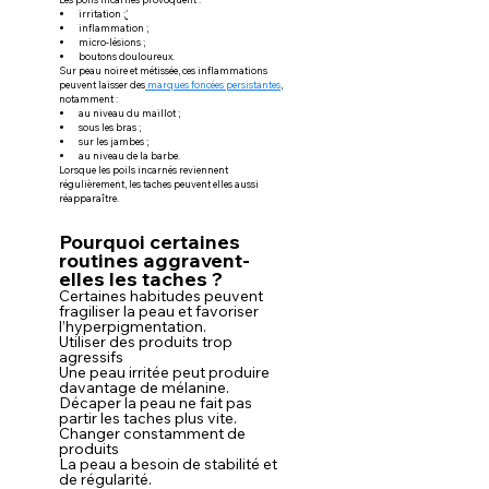
irritation ;
'
inflammation ;
micro-lésions ;
boutons douloureux.
Sur peau noire et métissée, ces inflammations 
peuvent laisser des
 marques foncées persistantes
, 
notamment :
au niveau du maillot ;
sous les bras ;
sur les jambes ;
au niveau de la barbe.
Lorsque les poils incarnés reviennent 
régulièrement, les taches peuvent elles aussi 
réapparaître.
Pourquoi certaines 
routines aggravent-
elles les taches ?
Certaines habitudes peuvent 
fragiliser la peau et favoriser 
l’hyperpigmentation.
Utiliser des produits trop 
agressifs
Une peau irritée peut produire 
davantage de mélanine.
Décaper la peau ne fait pas 
partir les taches plus vite.
Changer constamment de 
produits
La peau a besoin de stabilité et 
de régularité.