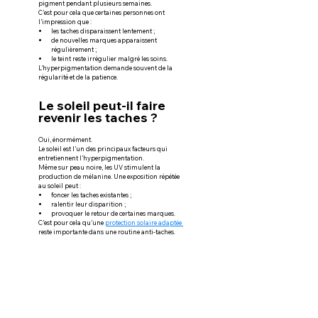
pigment pendant plusieurs semaines.
C’est pour cela que certaines personnes ont 
l’impression que :
les taches disparaissent lentement ;
de nouvelles marques apparaissent 
régulièrement ;
le teint reste irrégulier malgré les soins.
L’hyperpigmentation demande souvent de la 
régularité et de la patience.
Le soleil peut-il faire 
revenir les taches ?
Oui, énormément.
Le soleil est l’un des principaux facteurs qui 
entretiennent l’hyperpigmentation.
Même sur peau noire, les UV stimulent la 
production de mélanine. Une exposition répétée 
au soleil peut :
foncer les taches existantes ;
ralentir leur disparition ;
provoquer le retour de certaines marques.
C’est pour cela qu’une 
protection solaire adaptée 
reste importante dans une routine anti-taches.