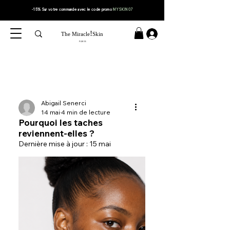
-15% Sur votre
commande
avec le code
promo
MYSKIN07
!
The Miracle
Skin
PARIS
Abigail Senerci
14 mai
4 min de lecture
Pourquoi les taches
reviennent-elles ?
Dernière mise à jour :
15 mai