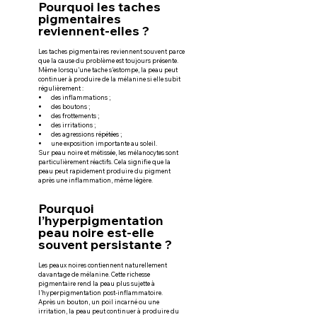
Pourquoi les taches 
pigmentaires 
reviennent-elles ?
Les taches pigmentaires reviennent souvent parce 
que la cause du problème est toujours présente.
Même lorsqu’une tache s’estompe, la peau peut 
continuer à produire de la mélanine si elle subit 
régulièrement :
des inflammations ;
des boutons ;
des frottements ;
des irritations ;
des agressions répétées ;
une exposition importante au soleil.
Sur peau noire et métissée, les mélanocytes sont 
particulièrement réactifs. Cela signifie que la 
peau peut rapidement produire du pigment 
après une inflammation, même légère.
Pourquoi 
l’hyperpigmentation 
peau noire est-elle 
souvent persistante ?
Les peaux noires contiennent naturellement 
davantage de mélanine. Cette richesse 
pigmentaire rend la peau plus sujette à 
l’hyperpigmentation post-inflammatoire.
Après un bouton, un poil incarné ou une 
irritation, la peau peut continuer à produire du 