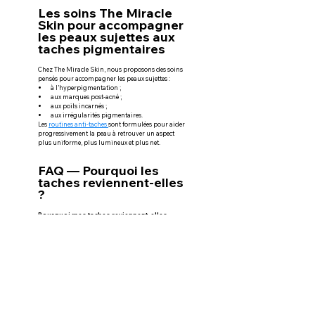
Les soins The Miracle 
Skin pour accompagner 
les peaux sujettes aux 
taches pigmentaires
Chez The Miracle Skin, nous proposons des soins 
pensés pour accompagner les peaux sujettes :
à l’hyperpigmentation ;
aux marques post-acné ;
aux poils incarnés ;
aux irrégularités pigmentaires.
Les 
routines anti-taches 
sont formulées pour aider 
progressivement la peau à retrouver un aspect 
plus uniforme, plus lumineux et plus net.
FAQ — Pourquoi les 
taches reviennent-elles 
?
Pourquoi mes taches reviennent-elles 
après amélioration ?
Parce que la peau peut 
continuer à produire de la 
mélanine après une 
inflammation, surtout sur peau 
noire et métissée.
Le soleil peut-il refaire apparaître les 
taches ?
Oui. Les UV stimulent la 
production de mélanine et 