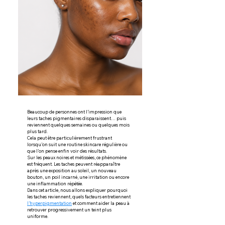
Beaucoup de personnes ont l’impression que 
leurs taches pigmentaires disparaissent… puis 
reviennent quelques semaines ou quelques mois 
plus tard.
Cela peut être particulièrement frustrant 
lorsqu’on suit une routine skincare régulière ou 
que l’on pense enfin voir des résultats.
Sur les peaux noires et métissées, ce phénomène 
est fréquent. Les taches peuvent réapparaître 
après une exposition au soleil, un nouveau 
bouton, un poil incarné, une irritation ou encore 
une inflammation répétée.
Dans cet article, nous allons expliquer pourquoi 
les taches reviennent, quels facteurs entretiennent 
l’hyperpigmentation
 et comment aider la peau à 
retrouver progressivement un teint plus 
uniforme.