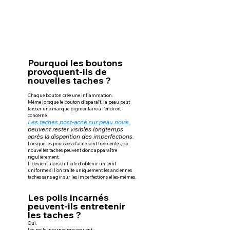
Pourquoi les boutons 
provoquent-ils de 
nouvelles taches ?
Chaque bouton crée une inflammation.
Même lorsque le bouton disparaît, la peau peut 
laisser une marque pigmentaire à l’endroit 
concerné.
Les taches post-acné sur peau noire 
peuvent rester visibles longtemps 
après la disparition des imperfections.
Lorsque les poussées d’acné sont fréquentes, de 
nouvelles taches peuvent donc apparaître 
régulièrement.
Il devient alors difficile d’obtenir un teint 
uniforme si l’on traite uniquement les anciennes 
taches sans agir sur les imperfections elles-mêmes.
Les poils incarnés 
peuvent-ils entretenir 
les taches ?
Oui.
Les poils incarnés provoquent :