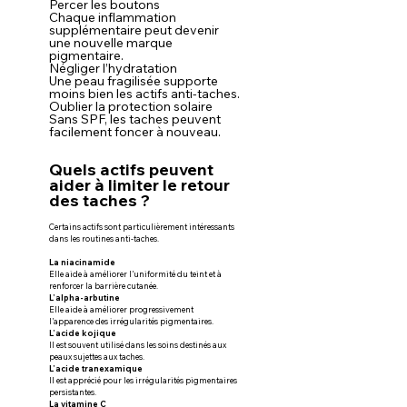
Percer les boutons
Chaque inflammation 
supplémentaire peut devenir 
une nouvelle marque 
pigmentaire.
Négliger l’hydratation
Une peau fragilisée supporte 
moins bien les actifs anti-taches.
Oublier la protection solaire
Sans SPF, les taches peuvent 
facilement foncer à nouveau.
Quels actifs peuvent 
aider à limiter le retour 
des taches ?
Certains actifs sont particulièrement intéressants 
dans les routines anti-taches.
La niacinamide
Elle aide à améliorer l’uniformité du teint et à 
renforcer la barrière cutanée.
L’alpha-arbutine
Elle aide à améliorer progressivement 
l’apparence des irrégularités pigmentaires.
L’acide kojique
Il est souvent utilisé dans les soins destinés aux 
peaux sujettes aux taches.
L’acide tranexamique
Il est apprécié pour les irrégularités pigmentaires 
persistantes.
La vitamine C