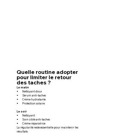
Quelle routine adopter 
pour limiter le retour 
des taches ?
Le matin
Nettoyant doux
Sérum anti-taches
Crème hydratante
Protection solaire
Le soir
Nettoyant
Soin ciblé anti-taches
Crème réparatrice
La régularité reste essentielle pour maintenir les 
résultats.