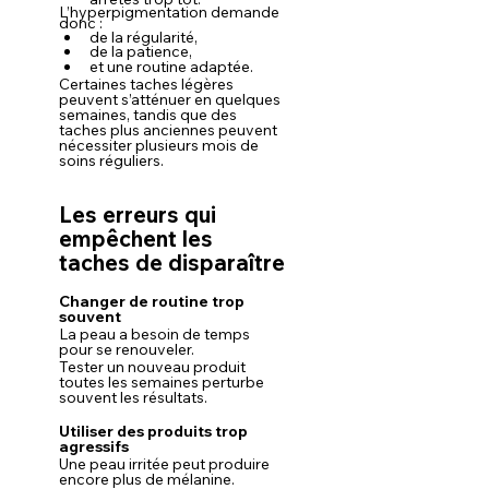
L’hyperpigmentation demande 
donc :
de la régularité,
de la patience,
et une routine adaptée.
Certaines taches légères 
peuvent s’atténuer en quelques 
semaines, tandis que des 
taches plus anciennes peuvent 
nécessiter plusieurs mois de 
soins réguliers.
Les erreurs qui 
empêchent les 
taches de disparaître
Changer de routine trop 
souvent
La peau a besoin de temps 
pour se renouveler.
Tester un nouveau produit 
toutes les semaines perturbe 
souvent les résultats.
Utiliser des produits trop 
agressifs
Une peau irritée peut produire 
encore plus de mélanine.