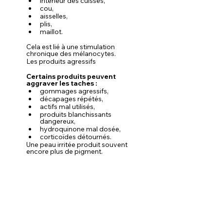
intérieur des cuisses,
cou,
aisselles,
plis,
maillot.
Cela est lié à une stimulation 
chronique des mélanocytes.
Les produits agressifs
Certains produits peuvent 
aggraver les taches :
gommages agressifs,
décapages répétés,
actifs mal utilisés,
produits blanchissants 
dangereux,
hydroquinone mal dosée,
corticoïdes détournés.
Une peau irritée produit souvent 
encore plus de pigment.