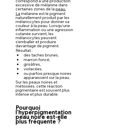
correspond à une production 
excessive de mélanine dans 
certaines zones de la 
peau.
La
 mélanine est le pigment 
naturellement produit par les 
mélanocytes pour donner sa 
couleur à la peau. Lorsqu’une 
inflammation ou une agression 
cutanée survient, les 
mélanocytes peuvent 
s’emballer et produire 
davantage de pigment.
Résultat :
des taches brunes,
marron foncé,
grisâtres,
violacées,
ou parfois presque noires 
apparaissent sur la peau.
Sur les peaux noires et 
métissées, cette réaction 
pigmentaire est souvent plus 
intense et plus durable.
Pourquoi 
l’hyperpigmentation 
peau noire est-elle 
plus fréquente ?