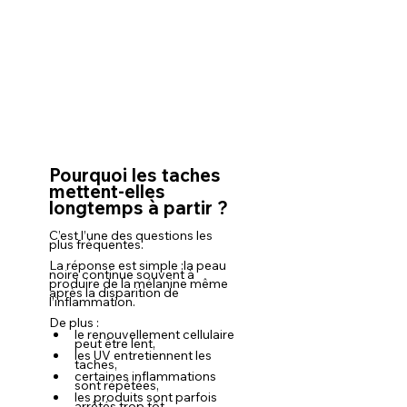
Pourquoi les taches 
mettent-elles 
longtemps à partir ?
C’est l’une des questions les 
plus fréquentes.
La réponse est simple :la peau 
noire continue souvent à 
produire de la mélanine même 
après la disparition de 
l’inflammation.
De plus :
le renouvellement cellulaire 
peut être lent,
les UV entretiennent les 
taches,
certaines inflammations 
sont répétées,
les produits sont parfois 
arrêtés trop tôt.