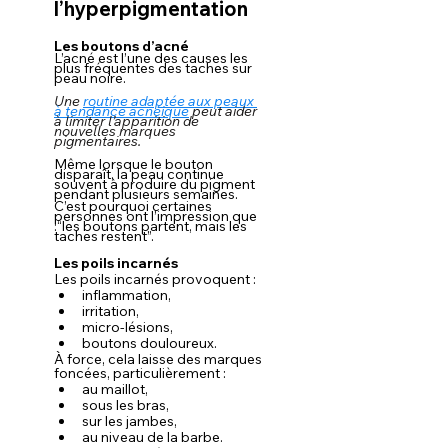
l’hyperpigmentation
Les boutons d’acné
L’acné est l’une des causes les 
plus fréquentes des taches sur 
peau noire.
Une 
routine adaptée aux peaux 
à tendance acnéique
 peut aider 
à limiter l’apparition de 
nouvelles marques 
pigmentaires.
Même lorsque le bouton 
disparaît, la peau continue 
souvent à produire du pigment 
pendant plusieurs semaines.
C’est pourquoi certaines 
personnes ont l’impression que 
:“les boutons partent, mais les 
taches restent”.
Les poils incarnés
Les poils incarnés provoquent :
inflammation,
irritation,
micro-lésions,
boutons douloureux.
À force, cela laisse des marques 
foncées, particulièrement :
au maillot,
sous les bras,
sur les jambes,
au niveau de la barbe.