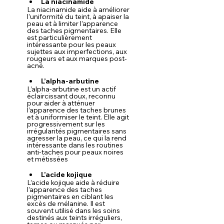
La niacinamide
La niacinamide aide à améliorer 
l’uniformité du teint, à apaiser la 
peau et à limiter l’apparence 
des taches pigmentaires. Elle 
est particulièrement 
intéressante pour les peaux 
sujettes aux imperfections, aux 
rougeurs et aux marques post-
acné.
L’alpha-arbutine
L’alpha-arbutine est un actif 
éclaircissant doux, reconnu 
pour aider à atténuer 
l’apparence des taches brunes 
et à uniformiser le teint. Elle agit 
progressivement sur les 
irrégularités pigmentaires sans 
agresser la peau, ce qui la rend 
intéressante dans les routines 
anti-taches pour peaux noires 
et métissées
L’acide kojique
L’acide kojique aide à réduire 
l’apparence des taches 
pigmentaires en ciblant les 
excès de mélanine. Il est 
souvent utilisé dans les soins 
destinés aux teints irréguliers, 