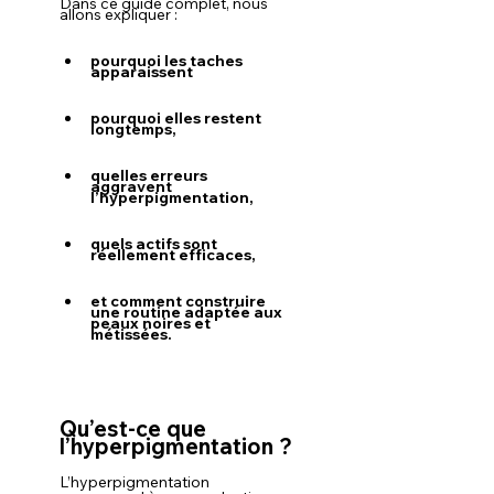
Dans ce guide complet, nous 
allons expliquer :
pourquoi les taches 
apparaissent
pourquoi elles restent 
longtemps,
quelles erreurs 
aggravent 
l’hyperpigmentation,
quels actifs sont 
réellement efficaces,
et comment construire 
une routine adaptée aux 
peaux noires et 
métissées.
Qu’est-ce que 
l’hyperpigmentation ?
L’hyperpigmentation 