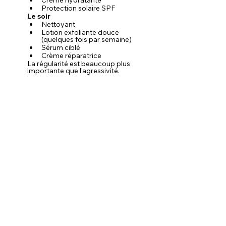
Protection solaire SPF
Le soir
Nettoyant
Lotion exfoliante douce 
(quelques fois par semaine)
Sérum ciblé
Crème réparatrice
La régularité est beaucoup plus 
importante que l’agressivité.
Peut-on éclaircir les 
taches sans abîmer 
la peau ?
Oui.
Une bonne 
routine anti-taches
ne doit pas :
brûler,
décaper,
affiner la peau,
provoquer une 
dépigmentation irrégulière.
L’objectif est :
d’unifier,
d’améliorer l’éclat,
de réduire 
progressivement les excès 