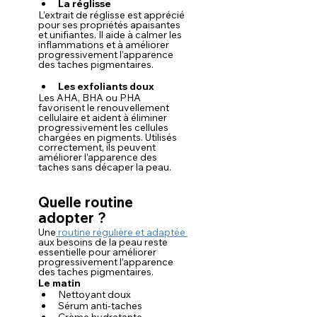
La réglisse
L’extrait de réglisse est apprécié 
pour ses propriétés apaisantes 
et unifiantes. Il aide à calmer les 
inflammations et à améliorer 
progressivement l’apparence 
des taches pigmentaires.
Les exfoliants doux
Les AHA, BHA ou PHA 
favorisent le renouvellement 
cellulaire et aident à éliminer 
progressivement les cellules 
chargées en pigments. Utilisés 
correctement, ils peuvent 
améliorer l’apparence des 
taches sans décaper la peau.
Quelle routine 
adopter ?
Une
 routine régulière et adaptée 
aux besoins de la peau reste 
essentielle pour améliorer 
progressivement l’apparence 
des taches pigmentaires.
Le matin
Nettoyant doux
Sérum anti-taches
Crème hydratante