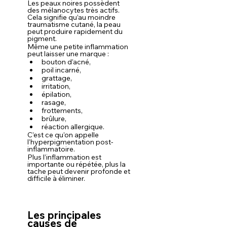
Les peaux noires possèdent 
des mélanocytes très actifs. 
Cela signifie qu’au moindre 
traumatisme cutané, la peau 
peut produire rapidement du 
pigment.
Même une petite inflammation 
peut laisser une marque :
bouton d’acné,
poil incarné,
grattage,
irritation,
épilation,
rasage,
frottements,
brûlure,
réaction allergique.
C’est ce qu’on appelle 
l’hyperpigmentation post-
inflammatoire.
Plus l’inflammation est 
importante ou répétée, plus la 
tache peut devenir profonde et 
difficile à éliminer.
Les principales 
causes de 