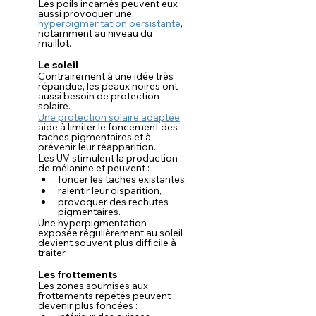
Les poils incarnés peuvent eux 
aussi provoquer une 
hyperpigmentation persistante
, 
notamment au niveau du 
maillot.
Le soleil
Contrairement à une idée très 
répandue, les peaux noires ont 
aussi besoin de protection 
solaire.
Une protection solaire adaptée
aide à limiter le foncement des 
taches pigmentaires et à 
prévenir leur réapparition.
Les UV stimulent la production 
de mélanine et peuvent :
foncer les taches existantes,
ralentir leur disparition,
provoquer des rechutes 
pigmentaires.
Une hyperpigmentation 
exposée régulièrement au soleil 
devient souvent plus difficile à 
traiter.
Les frottements
Les zones soumises aux 
frottements répétés peuvent 
devenir plus foncées :