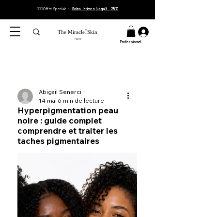
👉🏼✨Offre Speciale ✨
Soins Intimes jusqu'à -25%
!
The Miracle
Skin
PARIS
Professionnel
Abigail Senerci
14 mai
6 min de lecture
Hyperpigmentation peau
noire : guide complet
comprendre et traiter les
taches pigmentaires