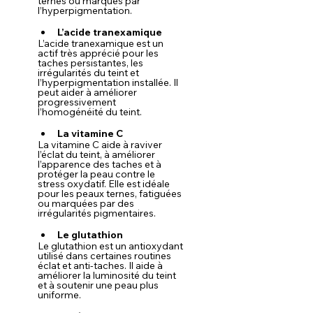
ternes ou marqués par 
l’hyperpigmentation.
L’acide tranexamique
L’acide tranexamique est un 
actif très apprécié pour les 
taches persistantes, les 
irrégularités du teint et 
l’hyperpigmentation installée. Il 
peut aider à améliorer 
progressivement 
l’homogénéité du teint.
La vitamine C
La vitamine C aide à raviver 
l’éclat du teint, à améliorer 
l’apparence des taches et à 
protéger la peau contre le 
stress oxydatif. Elle est idéale 
pour les peaux ternes, fatiguées 
ou marquées par des 
irrégularités pigmentaires.
Le glutathion
Le glutathion est un antioxydant 
utilisé dans certaines routines 
éclat et anti-taches. Il aide à 
améliorer la luminosité du teint 
et à soutenir une peau plus 
uniforme.