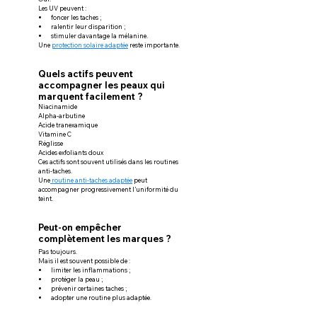
Les UV peuvent :
foncer les taches ;
ralentir leur disparition ;
stimuler davantage la mélanine.
Une 
protection solaire adaptée
 reste importante.
Quels actifs peuvent 
accompagner les peaux qui 
marquent facilement ?
Niacinamide
Alpha-arbutine
Acide tranexamique
Vitamine C
Réglisse
Acides exfoliants doux
Ces actifs sont souvent utilisés dans les routines 
anti-taches.
Une
 routine anti-taches adaptée
 peut 
accompagner progressivement l’uniformité du 
teint.
Peut-on empêcher 
complètement les marques ?
Pas toujours.
Mais il est souvent possible de :
limiter les inflammations ;
protéger la peau ;
prévenir certaines taches ;
adopter une routine plus adaptée.