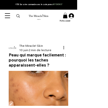
-15% Sur votre
commande
avec le code
promo
MYSKIN07
!
The Miracle
Skin
PARIS
Professionnel
The Miracle! Skin
10 juin
2 min de lecture
Peau qui marque facilement :
pourquoi les taches
apparaissent-elles ?