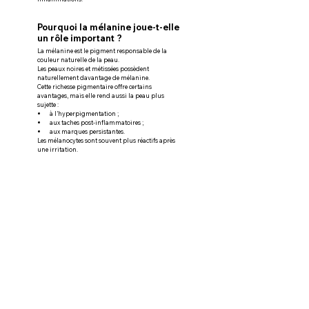
Pourquoi la mélanine joue-t-elle 
un rôle important ?
La mélanine est le pigment responsable de la 
couleur naturelle de la peau.
Les peaux noires et métissées possèdent 
naturellement davantage de mélanine.
Cette richesse pigmentaire offre certains 
avantages, mais elle rend aussi la peau plus 
sujette :
à l’hyperpigmentation ;
aux taches post-inflammatoires ;
aux marques persistantes.
Les mélanocytes sont souvent plus réactifs après 
une irritation.