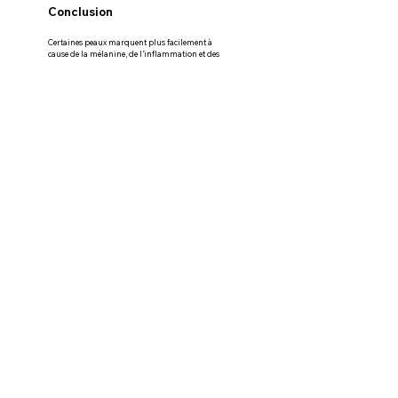
Conclusion
Certaines peaux marquent plus facilement à 
cause de la mélanine, de l’inflammation et des 
réactions cutanées.
Sur peau noire et métissée, comprendre ces 
mécanismes permet d’adopter des habitudes plus 
adaptées et d’accompagner progressivement une 
peau plus uniforme 😊
Découvrez également nos 
soins anti-taches
 et 
routines spécialement formulés pour les peaux 
sujettes aux marques pigmentaires.
Taches Pigmentaires
Visage
Voir tout
Posts récents