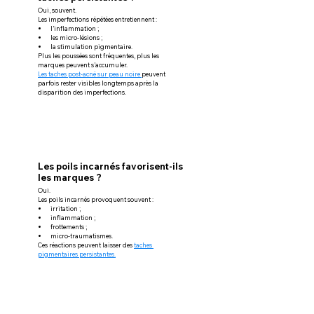
Oui, souvent.
Les imperfections répétées entretiennent :
l’inflammation ;
les micro-lésions ;
la stimulation pigmentaire.
Plus les poussées sont fréquentes, plus les 
marques peuvent s’accumuler.
Les taches post-acné sur peau noire 
peuvent 
parfois rester visibles longtemps après la 
disparition des imperfections.
Les poils incarnés favorisent-ils 
les marques ?
Oui.
Les poils incarnés provoquent souvent :
irritation ;
inflammation ;
frottements ;
micro-traumatismes.
Ces réactions peuvent laisser des 
taches 
pigmentaires persistantes.