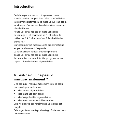
Introduction
Certaines personnes ont l’impression qu’un 
simple bouton, un poil incarné ou une irritation 
laisse immédiatement une marque sur leur peau, 
tandis que d’autres semblent cicatriser beaucoup 
plus facilement.
Pourquoi certaines peaux marquent-elles 
davantage ? Est-ce génétique ? Est-ce lié à la 
mélanine ? À l’inflammation ? Aux habitudes 
skincare ?
Sur peau noire et métissée, cette problématique 
est particulièrement fréquente.
Dans cet article, nous allons comprendre 
pourquoi certaines peaux marquent plus 
facilement et comment limiter progressivement 
l’apparition des taches pigmentaires.
Qu’est-ce qu’une peau qui 
marque facilement ?
Une peau qui marque facilement est une peau 
qui développe rapidement :
des taches pigmentaires ;
des marques post-acné ;
des irrégularités pigmentaires ;
des marques après inflammation.
Cela ne signifie pas forcément que la peau est 
fragile.
Cela signifie souvent qu’elle réagit fortement aux 
inflammations.