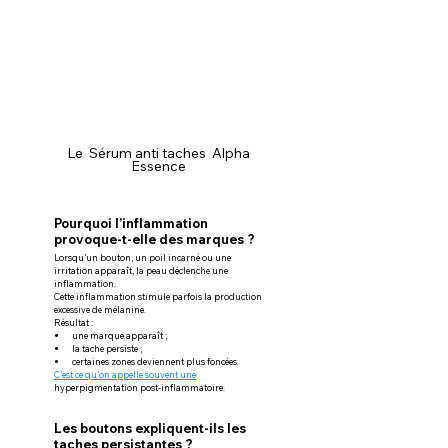
Le  Sérum anti taches  Alpha 
Essence 
Pourquoi l’inflammation 
provoque-t-elle des marques ?
Lorsqu’un bouton, un poil incarné ou une 
irritation apparaît, la peau déclenche une 
inflammation.
Cette inflammation stimule parfois la production 
excessive de mélanine.
Résultat :
une marque apparaît ;
la tache persiste ;
certaines zones deviennent plus foncées.
C’est ce qu’on appelle souvent une
hyperpigmentation post-inflammatoire.
Les boutons expliquent-ils les 
taches persistantes ?