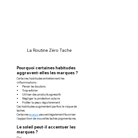
La Routine Zéro Tache
Pourquoi certaines habitudes 
aggravent-elles les marques ?
Certaines habitudes entretiennent les 
inflammations :
Percer les boutons
Trop exfolier
Utiliser des produits agressifs
Négliger la protection solaire
Frotter la peau régulièrement
Ces habitudes augmentent parfois le risque de 
taches.
Certaines 
erreurs
 peuvent également favoriser 
l’apparition de nouvelles taches pigmentaires.
Le soleil peut-il accentuer les 
marques ?
Oui.