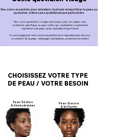
Des soins essentiels pour entretenir, hydrater et équilibrer la peau au
quotidien, même sans problématique particulière.
Nos soins quotidiens visage sont conçus pour les peaux sans
problème spécifique, ou pour celles qui souhaitent simplement
maintenir une peau saine, hydratée et équilibrée.
Ils accompagnent votre routine quotidienne et répondent aux besoins
essentiels de la peau : nettoyage, hydratation, protection et confort
CHOISISSEZ VOTRE TYPE
DE PEAU / VOTRE BESOIN
Peau
Sèches
Peau Grasse
&
déshydratées
& brillante