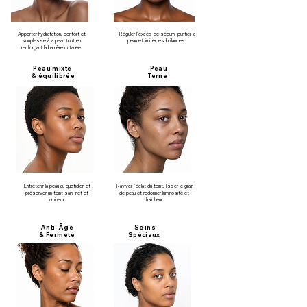
Apporter hydratation, confort et
Réguler l’excès de sébum, purifier la
souplesse à la peau tout en
peau et limiter les brillances.
renforçant la barrière cutanée.
Peau
mixte
Peau
&
équilibrée
Terne
Entretenir la peau au quotidien et
Raviver l’éclat du teint, lisser le grain
préserver un teint sain, net et
de peau et redonner luminosité et
lumineux.
fraîcheur.
Anti-Âge
Soins
& Fermeté
Spéciaux