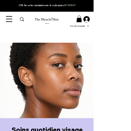
-15% Sur votre
commande
avec le code
promo
MYSKIN07
!
The Miracle
Skin
PARIS
Professionnel
Soins quotidien visage