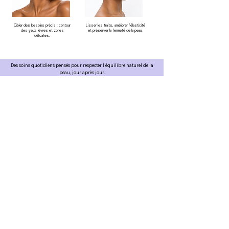
Cibler des besoins précis : contour
Lisser les traits, améliorer l’élasticité
des yeux, lèvres et zones
et préserver la fermeté de la peau.
délicates.
Des soins quotidiens pensés pour respecter l’équilibre naturel de la
peau, jour après jour.
CATÉGORIES
A PROPOS
Boutons- Acné
Notre histoire
Taches & Hyperpigmentation
Charte de formulation
Soins intimes
Blog : Nos articles
Sérums
Nos meilleurs ventes
NOS SERVICES
NOS MENTIONS