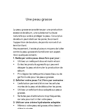
Une peau grasse
La peau grasse se caractérise par une production 
excessive de sébum, une substance huileuse 
naturelle qui aide à protéger la peau. Ce surplus 
de sébum peut obstruer les pores, favorisant 
l'apparition de boutons, de points noirs et d'un 
teint brillant.
Heureusement, il existe plusieurs moyens de lutter 
contre la peau grasse et d'améliorer son aspect. 
Voici quelques conseils :
1. Nettoyer votre peau deux fois par jour :
Utilisez un nettoyant doux et matin et soir.
Evitez les produits agressifs qui peuvent 
décaper la peau et stimuler la production de 
sébum.
Privilégiez les nettoyants à base d'eau ou de 
gel formulés pour les peaux grasses.
2. Exfolier votre peau 1 à 2 fois par semaine :
L'exfoliation permet d'éliminer les cellules 
mortes de la peau et de déboucher les pores.
Utilisez un exfoliant doux adapté aux peaux 
grasses.
Ne faites pas d'exfoliations trop fréquentes, 
car cela pourrait irriter votre peau.
3. Utiliser une crème hydratante adaptée :
Même si votre peau est grasse, elle a besoin 
d'être hydratée.