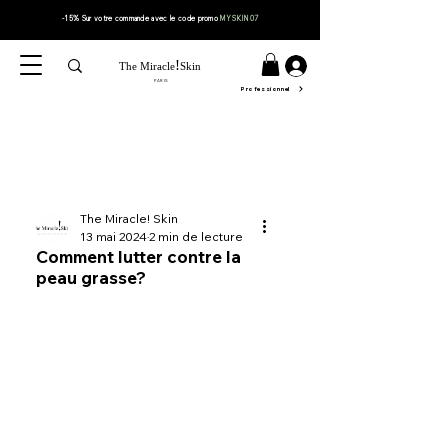
-15% Sur votre
commande
avec le code
promo
MYSKIN07
!
The Miracle
Skin
PARIS
Professionnel
The Miracle! Skin
13 mai 2024
2 min de lecture
Comment lutter contre la
peau grasse?