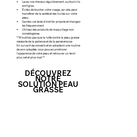
Lavez vos cheveux régulièrement, surtout s'ils 
sont gras.
Évitez de toucher votre visage, car cela peut 
transférer de la saleté et des huiles sur votre 
peau.
Gardez vos taies d'oreiller propres et changez-
les fréquemment.
Utilisez des produits de maquillage non 
comédogènes.
**N'oubliez pas que la lutte contre la peau grasse 
nécessite de la patience et de la persévérance.
En suivant ces conseils et en adoptant une routine 
de soin adaptée, vous pouvez améliorer 
l'apparence de votre peau et retrouver un teint 
plus net et plus mat.**
DÉCOUVREZ 
NOTRE 
SOLUTION PEAU 
GRASSE 