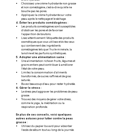
Choisissez une crème hydratante non grasse 
et non comédogène, c'est-à-dire qu'elle ne 
bouche pas les pores.
Appliquez la crème hydratante sur votre 
peau après le nettoyage et le séchage.
4. Éviter les produits comédogènes :
Les produits comédogènes sont susceptibles 
d'obstruer les pores et de favoriser 
l'apparition de boutons.
Lisez attentivement l'étiquette des produits 
cosmétiques que vous utilisez et évitez ceux 
qui contiennent des ingrédients 
comédogènes tels que l'huile minérale, la 
lanoline et les parfums synthétiques.
5. Adopter une alimentation saine :
Une alimentation riche en fruits, légumes et 
grains entiers peut contribuer à améliorer 
l'état de votre peau.
Limitez la consommation d'aliments 
transformés, de sucres raffinés et de gras 
saturés.
Buvez beaucoup d'eau pour rester hydratée.
6. Gérer le stress :
Le stress peut aggraver les problèmes de peau 
grasse.
Trouvez des moyens de gérer votre stress, 
comme le yoga, la méditation ou la 
respiration profonde.
En plus de ces conseils, voici quelques 
autres astuces pour lutter contre la peau 
grasse :
Utilisez du papier buvard pour absorber 
l'excès de sébum tout au long de la journée.