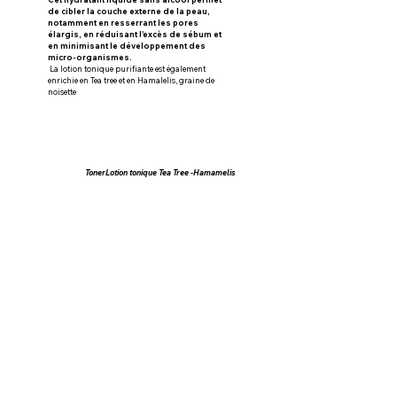
de cibler la couche externe de la peau, 
notamment en resserrant les pores 
élargis, en réduisant l'excès de sébum et 
en minimisant le développement des 
micro-organismes.
La lotion tonique purifiante est également 
enrichie en Tea tree et en Hamalelis, graine de 
noisette
TonerLotion tonique Tea Tree -Hamamelis