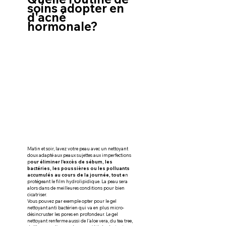
soins adopter en 
d'acné 
hormonale?
Matin et soir, lavez votre peau avec un nettoyant 
doux adapté aux peaux sujettes aux imperfections 
p
our éliminer l'excès de sébum, les 
bactéries, les poussières ou les polluants 
accumulés au cours de la journée, tout e
n 
protégeant le film hydrolipidique. La peau sera 
alors dans de meilleures conditions pour bien 
cicatriser.
Vous pouvez par exemple opter pour le gel 
nettoyant anti bactérien qui va en plus micro- 
désincruster les pores en profondeur. Le gel 
nettoyant renferme aussi de l'aloe vera, du tea tree, 