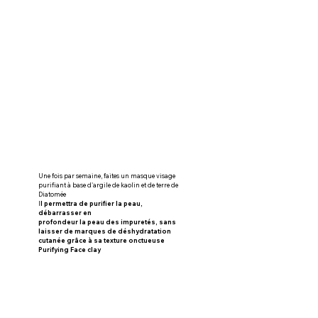
Une fois par semaine, faites un masque visage 
purifiant à base d'argile de kaolin et de terre de 
Diatomée
I
l permettra de purifier la peau, 
débarrasser en
profondeur la peau des impuretés, sans 
laisser de marques de déshydratation 
cutanée grâce à sa texture onctueuse
Purifying Face clay
Masque Purifiant Kaolin- terre de Diatomée