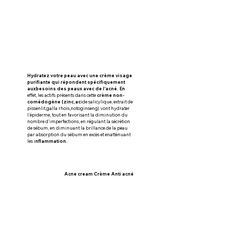
Hydratez votre peau avec une crème visage 
purifiante qui répondent spécifiquement 
auxbesoins des peaux avec de l'acné. En
effet, les actifs présents dans cette
 crème non-
comédogène (zinc,ac
ide salicylique, extrait de 
pissenlit,galla rhois,notoginseng) vont hydrater 
l'épiderme, tout en favorisant la diminution du 
nombre d'imperfections, en régulant la sécrétion 
de sébum, en diminuant la brillance de la peau 
par absorption du sébum en excès et enatténuant 
les i
nflammation.
Acne cream Crème Anti acné