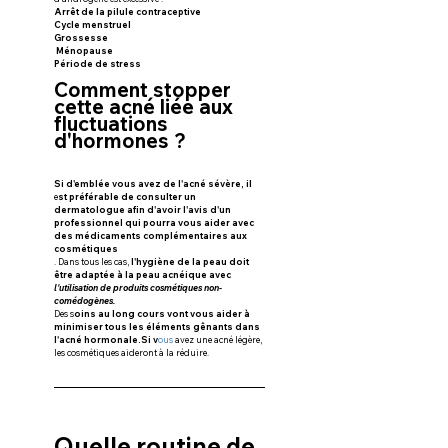
Arrêt de la pilule contraceptive 
Cycle menstruel
Grossesse
 Ménopause 
Période de stress
Comment stopper 
cette acné liée aux 
fluctuations 
d'hormones ?
Si d'emblée vous avez de l'acné sévère, il
e
st préférable de consulter un 
dermatologue afin d'avoir l'avis d'un 
professionnel qui pourra vous aider avec 
des médicaments complémentaires aux 
cosmétiques
. Dans tous les cas, 
l'hygiène de la peau doit 
être adaptée à la peau acnéique avec 
l'utilisation de produits cosmétiques non-
comédogènes.
Des s
oins au long cours vont vous aider à 
minimiser tous les éléments gênants dans 
l'acné hormonale.Si v
ous
 avez une acné légère, 
les cosmétiques aideront à la réduire.
Quelle routine de 