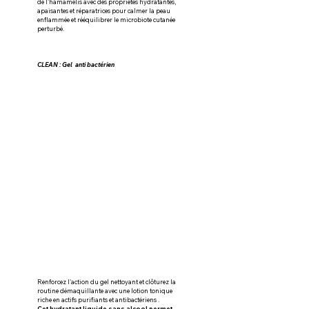
de l'hamamelis avec des propriétés hydratantes, 
apaisantes et réparatrices pour calmer la peau 
enflammée et rééquilibrer le microbiote cutanée 
perturbé.
CLEAN : Gel  anti bactérien 
Renforcez l'action du gel nettoyant et clôturez la 
routine démaquillante avec une lotion tonique 
riche en actifs purifiants et antibactériens .
Cet hydratant liquide sans alcool permet 