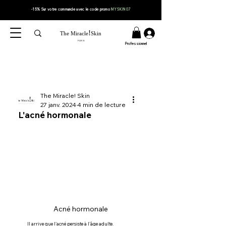
-15% Sur votre
commande
avec le code
promo
MYSKIN07
!
The Miracle
Skin
PARIS
Professionnel
The Miracle! Skin
27 janv. 2024
4 min de lecture
L'acné hormonale
Acné hormonale
Il arrive que l'acné persiste à l'âge adulte.