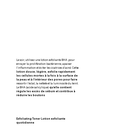
Le soir, utilisez une lotion exfoliante BHA ,pour 
enrayer la prolifération bactérienne, apaiser 
l'inflammation et éviter les cicatrices d'acné. Cett
e 
lotion douce, légère, exfolie rapidement 
les cellules mortes à la fois à la surface de 
la peau et à l'intérieur des pores pour faire
ressortir l'éclat, la netteté et la luminosité du teint. 
Le BHA (acide salicylique) 
qu'elle contient 
régule les excès de sébum et contribue à 
réduire les boutons
Exfoliating Toner Lotion exfoliante 
quotidienne