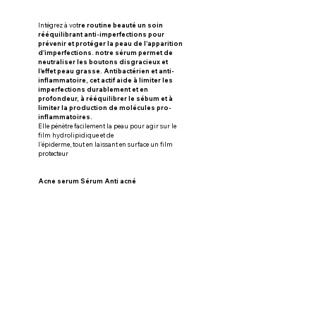
Intégrez à vot
re routine beauté un soin 
rééquilibrant anti-imperfections pour 
prévenir et protéger la peau de l'apparition 
d'imperfections. notre sérum permet de 
neutraliser les boutons disgracieux et 
l'effet peau grasse. Antibactérien et anti- 
inflammatoire, cet actif aide à limiter les 
imperfections durablement et en 
profondeur, à rééquilibrer le sébum et à 
limiter la production de molécules pro-
inflammatoires.
Elle pénètre facilement la peau pour agir sur le 
film hydrolipidique et de
l'épiderme, tout en laissant en surface un film 
protecteur
Acne serum Sérum Anti acné