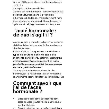
environ 40% des adultes en souffriraient encore, 
dont plus
d'un quart de femmes adultes.
Comme son nom l'indique, l'acné hormonale est 
liée aux fluctuations dans la production 
d'hormones.Elle désigne majoritairement l'acné 
observée chez les femmes adultes en lien avec le 
cycle menstruel, la grossesse ou la ménopause.
L'acné hormonale : 
de quoi s'agit-il ?
Alors qu'après la puberté, les taux d'hormones se 
stabilisent chez les hommes, ils fluctuent encore 
chez les femmes.
Elle s'illustre par 
l'apparition de différents 
types de boutons sur le visage à des 
moments particuliers, 
notammentpe
ndant le 
cycle menstruel 
(avant ou pendant les règles), 
pen
dant la grossesse, p
ar
fois à la ménopause ou 
encore en période de stress.
On emploie ainsi moins ce terme chez les 
hommes, car ils ne subissent pas de nombreux 
changements hormonaux tout au long de leur vie.
Comment savoir que 
j'ai de l'acné 
hormonale ?
Si les boutons se concentrent sur la zone 
basse du visage, autour de la mâchoire, du 
menton et du cou
Si vous présentez des imperfections dut
ype 