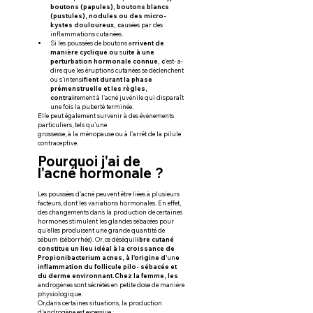
boutons (papules), boutons blancs 
(pustules), nodules ou des micro-
kystes douloureux, c
ausées par des 
inflammations cutanées.
Si les poussées de boutons a
rrivent de 
manière cyclique ou
 su
ite à une 
perturbation hormonale connue, c
'est- a-
dire que les éruptions cutanées se déclenchent 
ou s'intens
ifient durant la phase 
prémenstruelle et les règles, 
contrair
ement à l'acné juvénile qui disparaît 
une fois la puberté terminée.
Elle peut également survenir à des évènements 
particuliers, tels qu'une
grossesse, à la ménopause ou à l'arrêt de la pilule 
contraceptive.
Pourquoi j'ai de 
l'acné hormonale ?
Les poussées d'acné peuvent être liées à plusieurs 
facteurs, dont les variations hormonales. En effet, 
des changements dans la production de certaines 
hormones stimulent les glandes sébacées pour 
qu'elles produisent une grande quantité de 
sébum (séborrhée). Or, ce déséquil
ibre cutané 
constitue un lieu idéal à la croissance de 
Propionibacterium acnes, à l'origine d'
un
e 
inflammation du follicule pilo- sébacée et 
du derme environnant.Chez la femme, les 
androgènes sont sécrétés en petite dose de manière
physiologique.
Or,dans certaines situations, la production 
d'androgène est excessive :