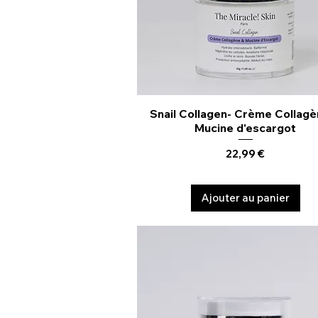
Snail Collagen- Crème Collagè
Aperçu rapide
Mucine d'escargot
Prix
22,99 €
Ajouter au panier