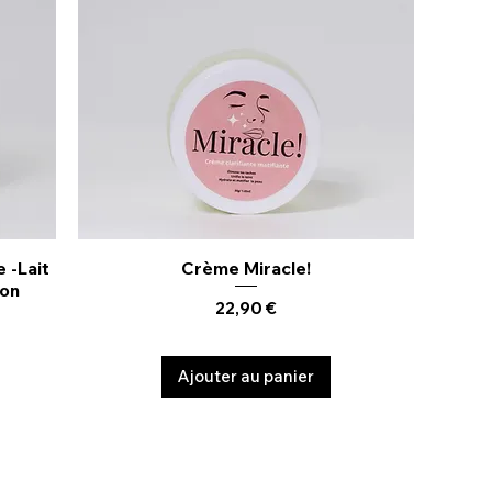
 -Lait
Crème Miracle!
Aperçu rapide
ion
Prix
22,90 €
Ajouter au panier