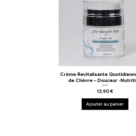
Crème Revitalisante Quotidienne
Aperçu rapide
de Chèvre – Douceur -Nutrit
Prix
13,90 €
Ajouter au panier