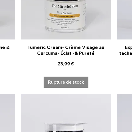
ne &
Tumeric Cream- Crème Visage au
Exp
Aperçu rapide
Curcuma- Éclat -& Pureté
tache
Prix
23,99 €
Rupture de stock