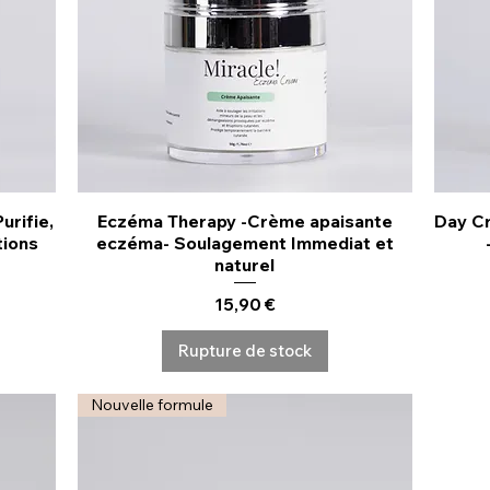
urifie,
Eczéma Therapy -Crème apaisante
Day C
Aperçu rapide
tions
eczéma- Soulagement Immediat et
naturel
Prix
15,90 €
Rupture de stock
Nouvelle formule