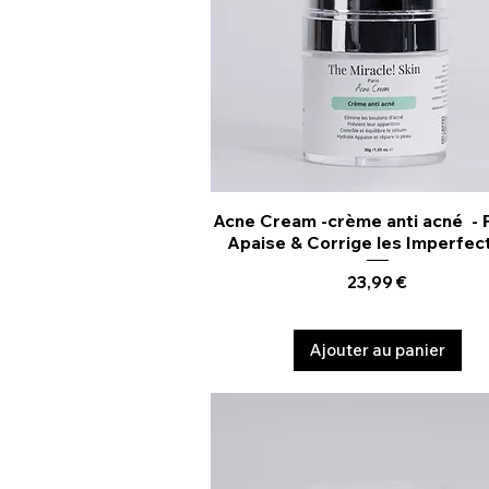
Acne Cream -crème anti acné - P
Aperçu rapide
Apaise & Corrige les Imperfec
Prix
23,99 €
Ajouter au panier