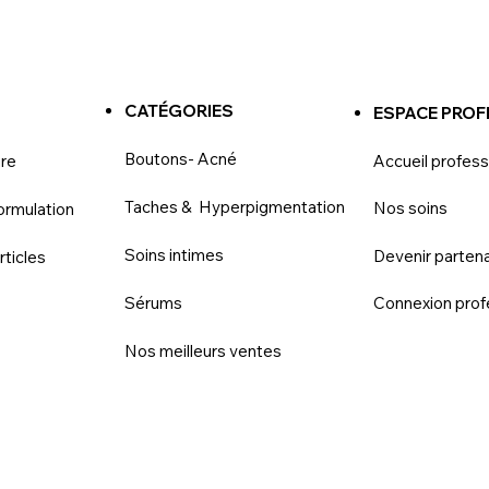
CATÉGORIES
S
ESPACE PROF
Boutons- Acné
ire
Accueil profess
Taches & Hyperpigmentation
Nos soins
ormulation
Soins intimes
Devenir partena
rticles
Sérums
Connexion prof
Nos meilleurs ventes