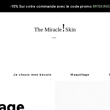
-15% Sur votre
commande
avec le code
promo
MYSKIN0
!
The Miracle
Skin
PARIS
Je chosis mon besoin
Maquillage
sage