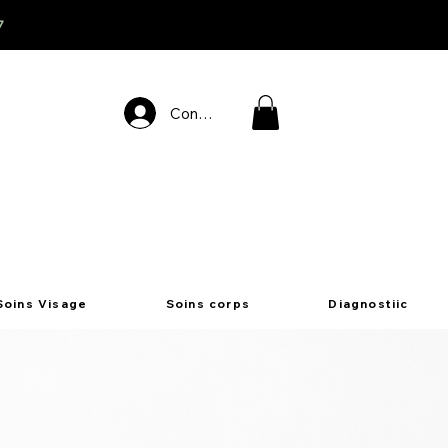
7
Connexion
Soins Visage
Soins corps
Diagnostiic