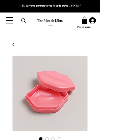
-15% Sur votre
commande
avec le code
promo
MYSKIN07
!
The Miracle
Skin
PARIS
Professionnel