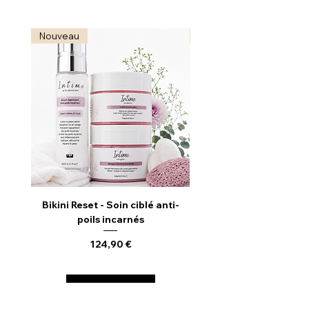
Nouveau
Nouveau
Bikini Reset - Soin ciblé anti-
Radiance Reveal - S
poils incarnés
Illuminateur & Revitali
Prix
124,90 €
Ajouter au panier