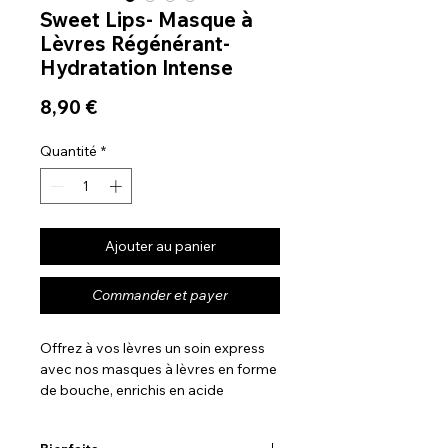
Sweet Lips- Masque à
Lèvres Régénérant-
Hydratation Intense
Prix
8,90 €
Quantité
*
Ajouter au panier
Commander et payer
Offrez à vos lèvres un soin express
avec nos masques à lèvres en forme
de bouche, enrichis en acide
hyaluronique et collagène. Ces
masques innovants apportent une