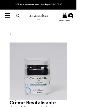
-15% Sur votre
commande
avec le code
promo
MYSKIN07
!
The Miracle
Skin
PARIS
Professionnel
Crème Revitalisante