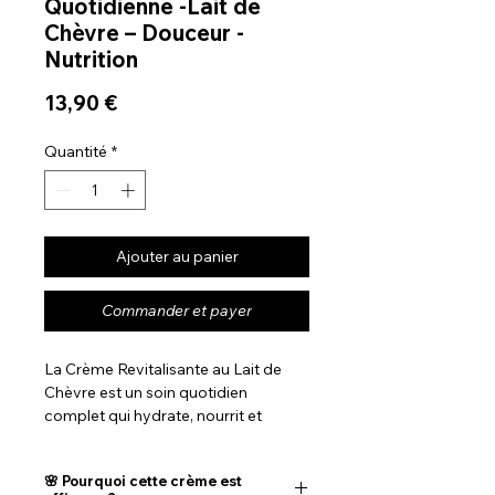
Quotidienne -Lait de
Chèvre – Douceur -
Nutrition
Prix
13,90 €
Quantité
*
Ajouter au panier
Commander et payer
La Crème Revitalisante au Lait de
Chèvre est un soin quotidien
complet qui hydrate, nourrit et
protège la peau. Riche en extrait de
lait de chèvre, en beurre de karité,
🌸 Pourquoi cette crème est
en huile de raisin et en miel, elle