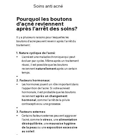
Soins anti acné
Pourquoi les boutons 
d'acné reviennent 
après l'arrêt des soins?
Il y a plusieurs raisons pour lesquelles les 
boutons d'acné peuvent revenir après l'arrêt du 
traitement :
1. Nature cyclique de l'acné:
L'acné est une maladie chronique qui peut 
évoluer par cycles. Même après un traitement 
réussi, il est possible que les boutons 
reviennent 
naturellement
 après un certain 
temps.
2. Facteurs hormonaux:
Les hormones jouent un rôle important dans 
l'apparition de l'acné. Si votre acné est 
hormonale, il est probable que les boutons 
reviennent 
après un changement 
hormonal
, comme l'arrêt de la pilule 
contraceptive ou une grossesse.
3. Facteurs externes:
Certains facteurs externes peuvent aggraver 
l'acné, comme le 
stress
, une 
alimentation 
déséquilibrée
, une 
mauvaise hygiène 
de la peau
 ou une 
exposition excessive 
au soleil
.