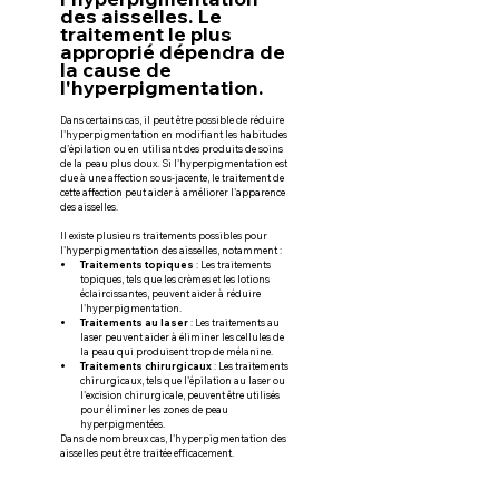
des aisselles. Le 
traitement le plus 
approprié dépendra de 
la cause de 
l'hyperpigmentation.
Dans certains cas, il peut être possible de réduire 
l'hyperpigmentation en modifiant les habitudes 
d'épilation ou en utilisant des produits de soins 
de la peau plus doux. Si l'hyperpigmentation est 
due à une affection sous-jacente, le traitement de 
cette affection peut aider à améliorer l'apparence 
des aisselles.
Il existe plusieurs traitements possibles pour 
l'hyperpigmentation des aisselles, notamment :
Traitements topiques
 : Les traitements 
topiques, tels que les crèmes et les lotions 
éclaircissantes, peuvent aider à réduire 
l'hyperpigmentation.
Traitements au laser
 : Les traitements au 
laser peuvent aider à éliminer les cellules de 
la peau qui produisent trop de mélanine.
Traitements chirurgicaux
 : Les traitements 
chirurgicaux, tels que l'épilation au laser ou 
l'excision chirurgicale, peuvent être utilisés 
pour éliminer les zones de peau 
hyperpigmentées.
Dans de nombreux cas, l'hyperpigmentation des 
aisselles peut être traitée efficacement.