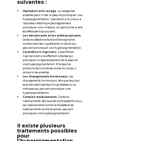
suivantes :
L'épilation et le rasage
. Le rasage des 
aisselles peut irriter la peau et provoquer une 
hyperpigmentation. L'épilation à la cire ou à 
l'épilateur électrique peut également 
provoquer une irritation, en particulier si elle 
est effectuée trop souvent.
Les déodorants et les antitranspirants
. 
Certains déodorants et antitranspirants 
contiennent des ingrédients irritants qui 
peuvent provoquer une hyperpigmentation.
L'acanthosis nigricans
. L'acanthosis 
nigricans est une affection cutanée qui 
provoque un épaississement de la peau et 
une hyperpigmentation. Elle peut se 
produire dans diverses zones du corps, y 
compris les aisselles.
Les changements hormonaux
. Les 
changements hormonaux, tels que ceux qui 
se produisent pendant la grossesse ou la 
ménopause, peuvent provoquer une 
hyperpigmentation.
Certains médicaments
. Certains 
médicaments, tels que les contraceptifs oraux, 
les médicaments contre le diabète et les 
médicaments contre le cancer, peuvent 
provoquer une hyperpigmentation.
Il existe plusieurs 
traitements possibles 
pour 
l'hyperpigmentation 