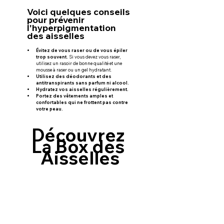
Voici quelques conseils 
pour prévenir 
l'hyperpigmentation 
des aisselles 
Évitez de vous raser ou de vous épiler 
trop souvent.
 Si vous devez vous raser, 
utilisez un rasoir de bonne qualité et une 
mousse à raser ou un gel hydratant.
Utilisez des déodorants et des 
antitranspirants sans parfum ni alcool.
Hydratez vos aisselles régulièrement.
Portez des vêtements amples et 
confortables qui ne frottent pas contre 
votre peau.
Découvrez 
La Box des 
Aisselles