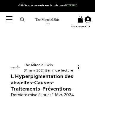
-15% Sur votre
commande
avec le code
promo
MYSKIN07
!
The Miracle
Skin
PARIS
Professionnel
The Miracle! Skin
31 janv. 2024
2 min de lecture
L'Hyperpigmentation des
aisselles-Causes-
Traitements-Préventions
Dernière mise à jour :
1 févr. 2024