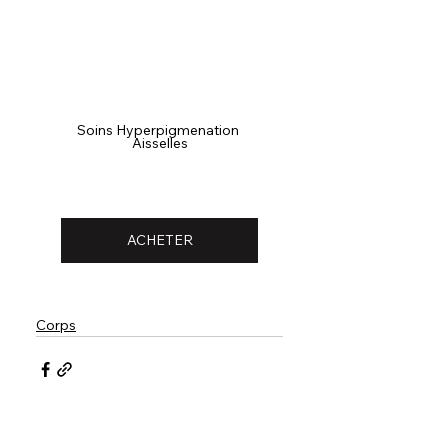
Soins Hyperpigmenation 
Aisselles
ACHETER
Corps