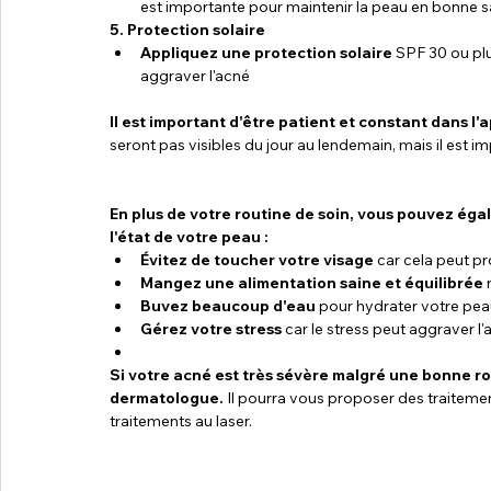
est importante pour maintenir la peau en bonne sa
5. Protection solaire
Appliquez une protection solaire
 SPF 30 ou pl
aggraver l'acné 
Il est important d'être patient et constant dans l'
seront pas visibles du jour au lendemain, mais il est 
En plus de votre routine de soin, vous pouvez ég
l'état de votre peau :
Évitez de toucher votre visage
 car cela peut p
Mangez une alimentation saine et équilibrée
 
Buvez beaucoup d'eau
 pour hydrater votre peau 
Gérez votre stress
 car le stress peut aggraver l'
Si votre acné est très sévère malgré une bonne rou
dermatologue.
 Il pourra vous proposer des traiteme
traitements au laser.