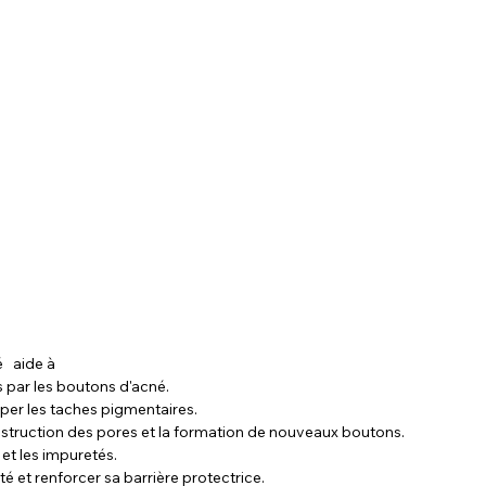
Une bonne routine de soin complète pour traiter l'acné 	aide à 
 par les boutons d'acné.
per les taches pigmentaires.
obstruction des pores et la formation de nouveaux boutons.
 et les impuretés.
é et renforcer sa barrière protectrice.