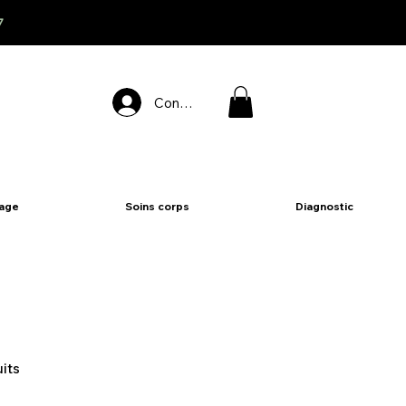
7
Connexion
sage
Soins corps
Diagnostic
its