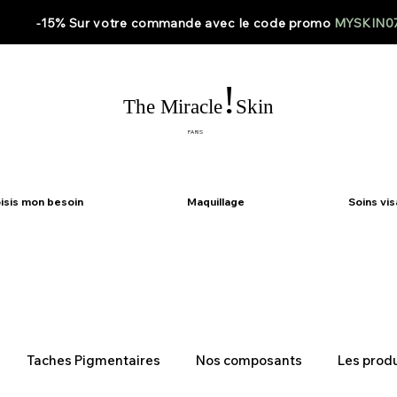
-15% Sur votre
commande
avec le code
promo
MYSKIN0
!
The Miracle
Skin
PARIS
isis mon besoin
Maquillage
Soins vi
Taches Pigmentaires
Nos composants
Les produ