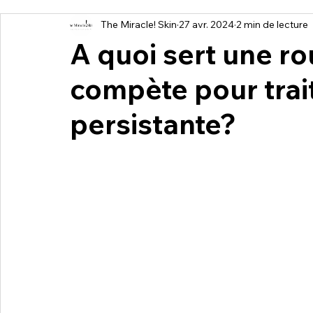
The Miracle! Skin
27 avr. 2024
2 min de lecture
A quoi sert une ro
compète pour trait
persistante?