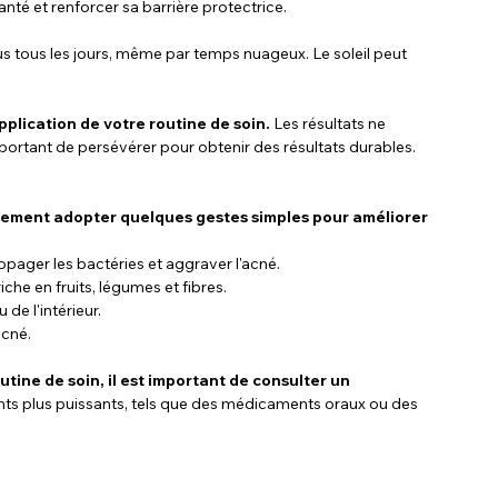
nté et renforcer sa barrière protectrice.
us tous les jours, même par temps nuageux. Le soleil peut 
application de votre routine de soin.
 Les résultats ne 
important de persévérer pour obtenir des résultats durables.
alement adopter quelques gestes simples pour améliorer 
ropager les bactéries et aggraver l'acné.
riche en fruits, légumes et fibres.
de l'intérieur.
acné.
tine de soin, il est important de consulter un 
nts plus puissants, tels que des médicaments oraux ou des 