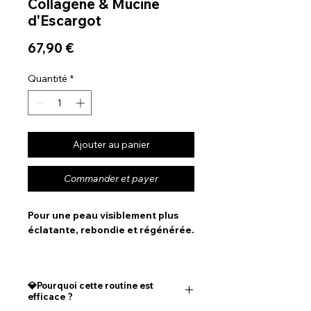
Collagène & Mucine
d'Escargot
Prix
67,90 €
Quantité
*
Ajouter au panier
Commander et payer
Pour une peau visiblement plus
éclatante, rebondie et régénérée.
Vous rêvez d’un teint lumineux, d’une
peau repulpée, lisse et parfaitement
💎Pourquoi cette routine est
hydratée ?
efficace ?
Notre R
outine Éclat Visage