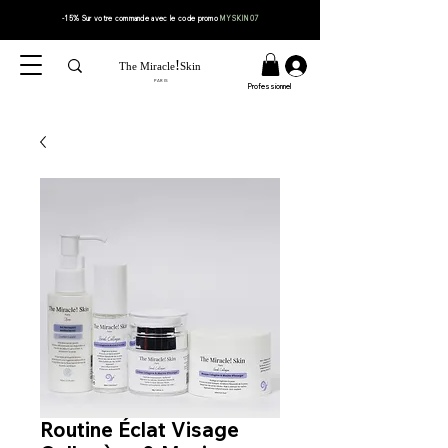
-15% Sur votre
commande
avec le code
promo
MYSKIN07
!
The Miracle
Skin
PARIS
Professionnel
Routine Éclat Visage