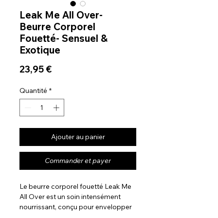
Leak Me All Over-
Beurre Corporel
Fouetté- Sensuel &
Exotique
Prix
23,95 €
Quantité
*
Ajouter au panier
Commander et payer
Le beurre corporel fouetté Leak Me
All Over est un soin intensément
nourrissant, conçu pour envelopper
la peau d’un voile de douceur, de