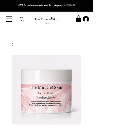
-15% Sur votre
commande
avec le code
promo
MYSKIN07
!
The Miracle
Skin
PARIS