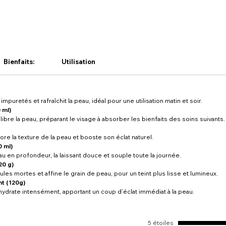
Bienfaits:
Utilisation
impuretés et rafraîchit la peau, idéal pour une utilisation matin et soir.
 ml)
libre la peau, préparant le visage à absorber les bienfaits des soins suivants.
re la texture de la peau et booste son éclat naturel.
 ml)
u en profondeur, la laissant douce et souple toute la journée.
20 g)
es mortes et affine le grain de peau, pour un teint plus lisse et lumineux.
t (120g)
ydrate intensément, apportant un coup d’éclat immédiat à la peau.
5 étoiles