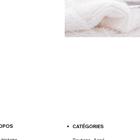
ROPOS
CATÉGORIES
 histoire