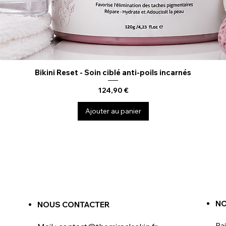
Bikini Reset - Soin ciblé anti-poils incarnés
Aperçu rapide
Prix
124,90 €
Ajouter au panier
NO
NOUS CONTACTER
Pa