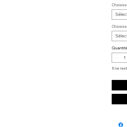
Choisiss
Sélec
Choisiss
Sélec
Quantit
Il ne res