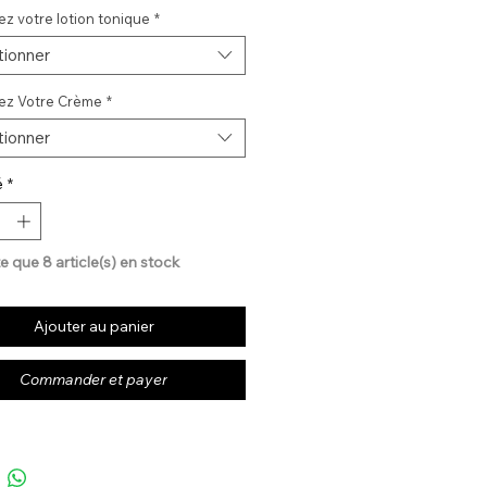
ez votre lotion tonique
*
tionner
ez Votre Crème
*
tionner
é
*
te que 8 article(s) en stock
Ajouter au panier
Commander et payer