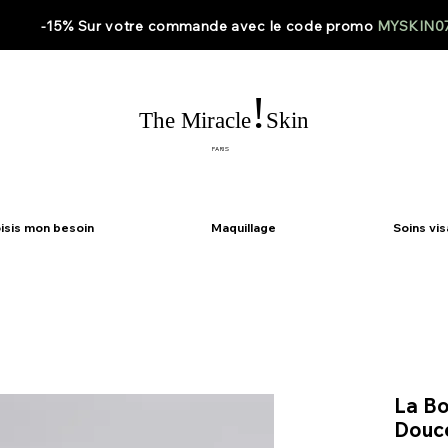
-15% Sur votre
commande
avec le code
promo
MYSKIN0
!
The Miracle
Skin
PARIS
isis mon besoin
Maquillage
Soins vi
La Bo
Douce