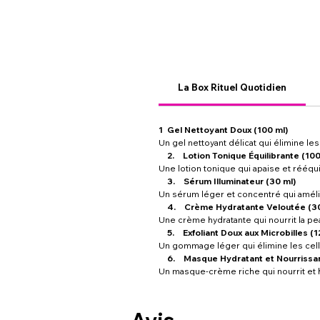
La Box Rituel Quotidien
1 Gel Nettoyant Doux (100 ml)
Un gel nettoyant délicat qui élimine les 
2. Lotion Tonique Équilibrante (100
Une lotion tonique qui apaise et rééqui
3. Sérum Illuminateur (30 ml)
Un sérum léger et concentré qui amélio
4. Crème Hydratante Veloutée (30
Une crème hydratante qui nourrit la pea
5. Exfoliant Doux aux Microbilles (1
Un gommage léger qui élimine les cellul
6. Masque Hydratant et Nourrissan
Un masque-crème riche qui nourrit et h