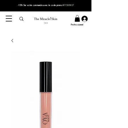
-15% Sur votre
commande
avec le code
promo
MYSKIN07
!
The Miracle
Skin
PARIS
Professionnel