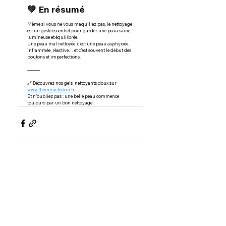
💚 En résumé
Même si vous ne vous maquillez pas, le nettoyage 
est un geste essentiel pour garder une peau saine, 
lumineuse et équilibrée.
Une peau mal nettoyée, c’est une peau asphyxiée, 
inflammée, réactive… et c’est souvent le début des 
boutons et imperfections.
⸻
🔗 Découvrez nos gels  nettoyants doux sur 
www.themiracleskin.fr
Et n’oubliez pas : une belle peau commence 
toujours par un bon nettoyage.
Voir tout
Posts récents