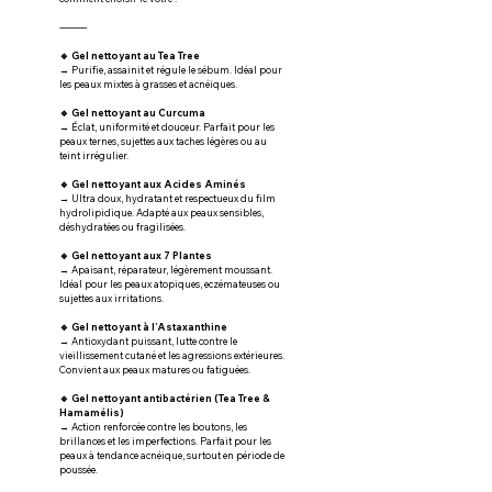
⸻
🔹 Gel nettoyant au Tea Tree
→ Purifie, assainit et régule le sébum. Idéal pour 
les peaux mixtes à grasses et acnéiques.
🔹 Gel nettoyant au Curcuma
→ Éclat, uniformité et douceur. Parfait pour les 
peaux ternes, sujettes aux taches légères ou au 
teint irrégulier.
🔹 Gel nettoyant aux Acides Aminés
→ Ultra doux, hydratant et respectueux du film 
hydrolipidique. Adapté aux peaux sensibles, 
déshydratées ou fragilisées.
🔹 Gel nettoyant aux 7 Plantes
→ Apaisant, réparateur, légèrement moussant. 
Idéal pour les peaux atopiques, eczémateuses ou 
sujettes aux irritations.
🔹 Gel nettoyant à l’Astaxanthine
→ Antioxydant puissant, lutte contre le 
vieillissement cutané et les agressions extérieures. 
Convient aux peaux matures ou fatiguées.
🔹 Gel nettoyant antibactérien (Tea Tree & 
Hamamélis)
→ Action renforcée contre les boutons, les 
brillances et les imperfections. Parfait pour les 
peaux à tendance acnéique, surtout en période de 
poussée.