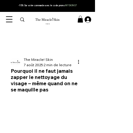
-15% Sur votre
commande
avec le code
promo
MYSKIN07
!
The Miracle
Skin
PARIS
The Miracle! Skin
7 août 2025
2 min de lecture
Pourquoi il ne faut jamais
zapper le nettoyage du
visage – même quand on ne
se maquille pas