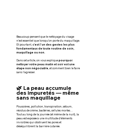
Beaucoup pensent que le nettoyage du visage 
n’est essentiel que lorsqu’on porte du maquillage. 
Et pourtant, 
c’est l’un des gestes les plus 
fondamentaux de toute routine de soin, 
maquillage ou non.
Dans cet article, on vous explique
 pourquoi 
nettoyer votre peau matin et soir est une 
étape non négociable
, et comment bien le faire 
sans l’agresser.
🌿 La peau accumule 
des impuretés — même 
sans maquillage
Poussières, pollution, transpiration, sébum, 
résidus de crème, bactéries, cellules mortes…
Tout au long de la journée (et même de la nuit), la 
peau est exposée à une multitude d’éléments 
invisibles qui obstruent les pores et 
déséquilibrent la barrière cutanée.