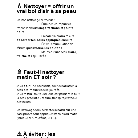
💧 Nettoyer = offrir un 
vrai bol d’air à sa peau
Un bon nettoyage permet de :
	•	Éliminer les impuretés 
responsables des i
mperfections et points 
noirs
	•	Préparer la peau à mieux 
absorber les soins appliqués ensuite
	•	Éviter l’accumulation de 
sébum qui 
favorise les boutons
	•	Maintenir une peau 
claire, 
fraîche et équilibrée
🚿 Faut-il nettoyer 
matin ET soir ?
✅ Le soir
 : indispensable, pour débarrasser la 
peau des impuretés de la journée.
✅ Le matin :
 tout aussi utile, car pendant la nuit, 
la peau produit du sébum, transpire, et évacue 
des toxines.
Un nettoyage doux permet de repartir sur une 
base propre pour appliquer ses soins du matin 
(tonique, sérum, crème, SPF…).
⚠️ À éviter : les 