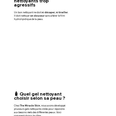
nettoyants trop 
agressifs
Un bon nettoyant ne doit 
ni décaper, ni tirailler.
Il doit nettoyer 
en douceur
 sans altérer le film 
hydrolipidique de la peau.
🧴 Quel gel nettoyant 
choisir selon sa peau ?
Chez 
The Miracle Skin
, nous avons développé 
plusieurs gels nettoyants ciblés pour répondre 
aux besoins réels des différentes peaux. Voici 
comment choisir le vôtre :