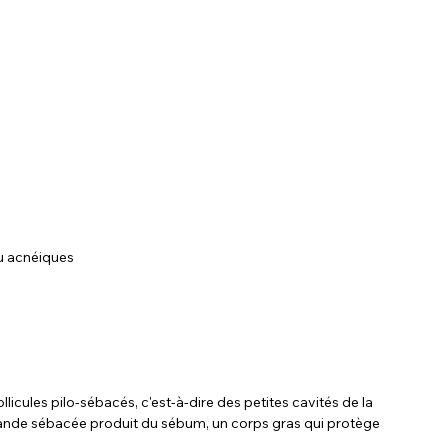
 acnéiques
icules pilo-sébacés, c'est-à-dire des petites cavités de la 
glande sébacée produit du sébum, un corps gras qui protège 