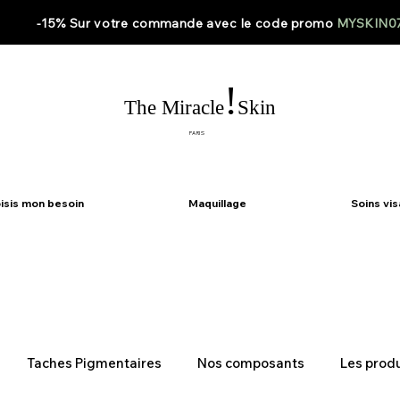
-15% Sur votre
commande
avec le code
promo
MYSKIN0
!
The Miracle
Skin
PARIS
isis mon besoin
Maquillage
Soins vi
Taches Pigmentaires
Nos composants
Les produ