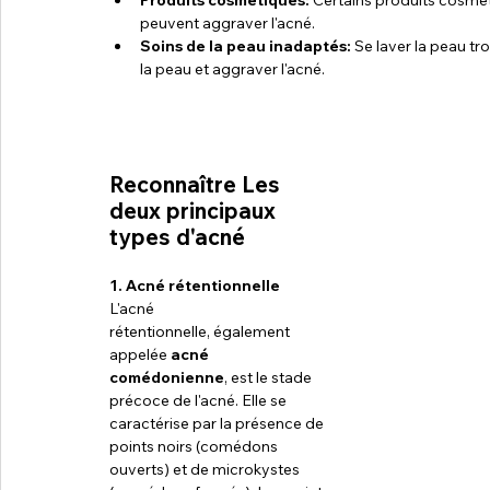
peuvent aggraver l'acné.
Soins de la peau inadaptés:
 Se laver la peau tr
la peau et aggraver l'acné.
Reconnaître Les 
deux principaux  
types d'acné
1. Acné rétentionnelle
L'acné 
rétentionnelle, également 
appelée 
acné 
comédonienne
, est le stade 
précoce de l'acné. Elle se 
caractérise par la présence de 
points noirs (comédons 
ouverts) et de microkystes 