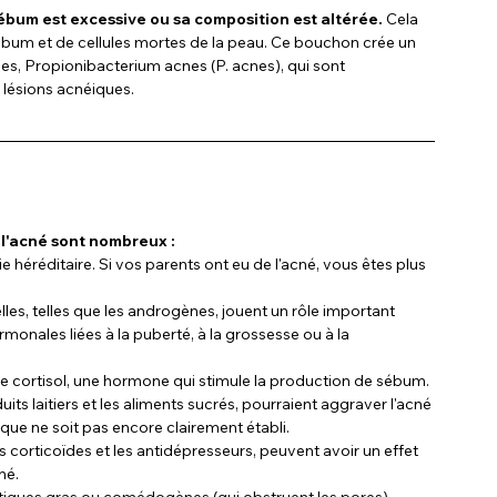
ébum est excessive ou sa composition est altérée.
 Cela 
ébum et de cellules mortes de la peau. Ce bouchon crée un 
, Propionibacterium acnes (P. acnes), qui sont 
 lésions acnéiques.
 l'acné sont nombreux :
e héréditaire. Si vos parents ont eu de l'acné, vous êtes plus 
es, telles que les androgènes, jouent un rôle important 
onales liées à la puberté, à la grossesse ou à la 
e cortisol, une hormone qui stimule la production de sébum.
uits laitiers et les aliments sucrés, pourraient aggraver l'acné 
ique ne soit pas encore clairement établi.
 corticoïdes et les antidépresseurs, peuvent avoir un effet 
né.
tiques gras ou comédogènes (qui obstruent les pores) 