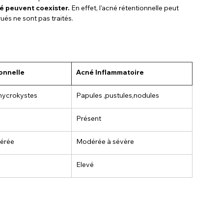
né peuvent coexister.
 En effet, l'acné rétentionnelle peut 
ués ne sont pas traités.
onnelle
Acné Inflammatoire
 mycrokystes
Papules ,pustules,nodules
Présent
érée
Modérée à sévère
Elevé