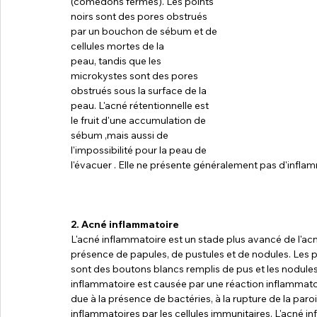
(comédons fermés). Les points 
noirs sont des pores obstrués 
par un bouchon de sébum et de 
cellules mortes de la 
peau, tandis que les 
microkystes sont des pores 
obstrués sous la surface de la 
peau. L'acné rétentionnelle est 
le fruit d'une accumulation de 
sébum ,mais aussi de 
l'impossibilité pour la peau de 
l'évacuer . Elle ne présente généralement pas d'infla
2. Acné inflammatoire
L'acné inflammatoire est un stade plus avancé de l'acné 
présence de papules, de pustules et de nodules. Les p
sont des boutons blancs remplis de pus et les nodules
inflammatoire est causée par une réaction inflammatoi
due à la présence de bactéries, à la rupture de la paro
inflammatoires par les cellules immunitaires. L'acné in