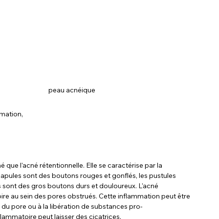
peau acnéique
mmation,
que l'acné rétentionnelle. Elle se caractérise par la 
apules sont des boutons rouges et gonflés, les pustules 
 sont des gros boutons durs et douloureux. L'acné 
re au sein des pores obstrués. Cette inflammation peut être 
i du pore ou à la libération de substances pro-
flammatoire peut laisser des cicatrices.