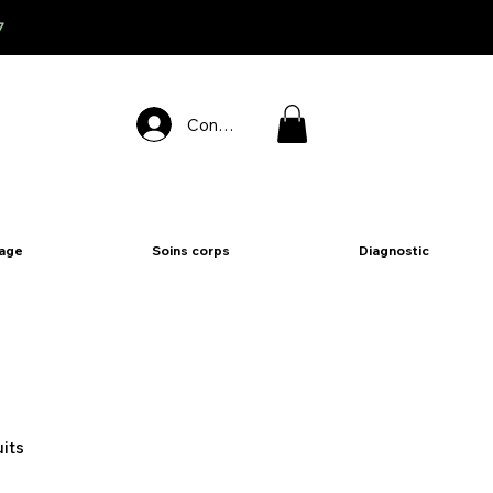
7
Connexion
sage
Soins corps
Diagnostic
its