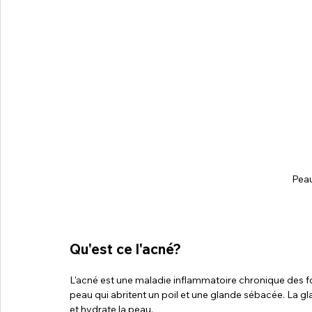
Peau
Qu'est ce l'acné?
L'acné est une maladie inflammatoire chronique des foll
peau qui abritent un poil et une glande sébacée. La 
et hydrate la peau.